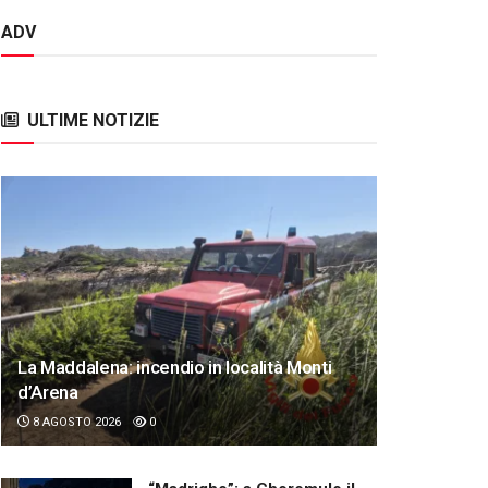
ADV
ULTIME NOTIZIE
La Maddalena: incendio in località Monti
d’Arena
8 AGOSTO 2026
0