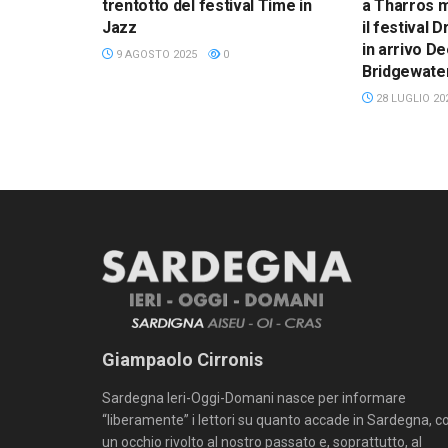
trentotto del festival Time in
a Tharros m
Jazz
il festival
in arrivo D
9 AGOSTO 2025
0
Bridgewater
28 LUGLIO 20
Giampaolo Cirronis
Sardegna Ieri-Oggi-Domani nasce per informare
“liberamente” i lettori su quanto accade in Sardegna, c
un occhio rivolto al nostro passato e, soprattutto, al