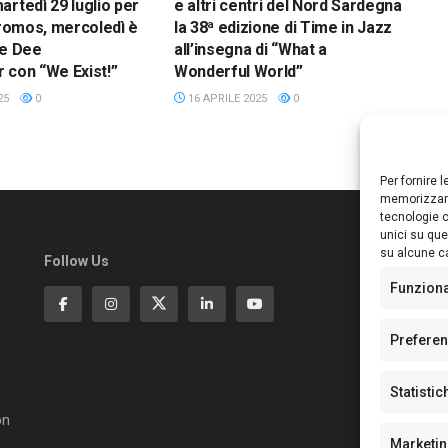
artedì 29 luglio per
e altri centri del Nord Sardegna
 Dromos, mercoledì è
la 38ª edizione di Time in Jazz
ee Dee
all’insegna di “What a
 con “We Exist!”
Wonderful World”
25
0
16 APRILE 2025
0
Per fornire 
memorizzare
tecnologie c
unici su que
su alcune ca
Follow Us
Ed
S
Funzion
Di
Pa
Prefere
N°
N°
Statistic
N°
Te
on
Pe
Marketi