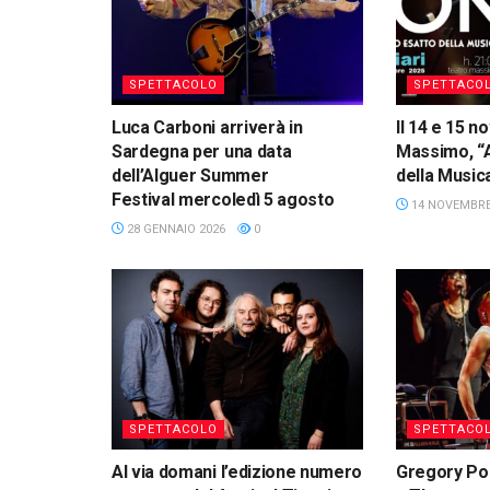
SPETTACOLO
SPETTACO
Luca Carboni arriverà in
Il 14 e 15 
Sardegna per una data
Massimo, “A
dell’Alguer Summer
della Music
Festival mercoledì 5 agosto
14 NOVEMBRE
28 GENNAIO 2026
0
SPETTACOLO
SPETTACO
Al via domani l’edizione numero
Gregory Por