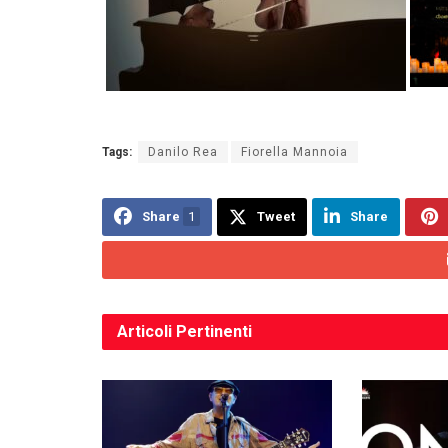
Tags:
Danilo Rea
Fiorella Mannoia
Share
1
Tweet
Share
Articoli
Pertinenti