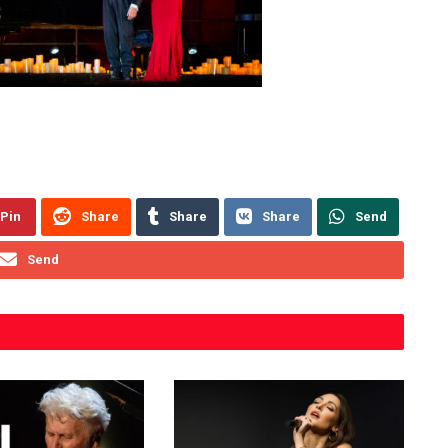
Pin
Share
Share
Share
Send
Send