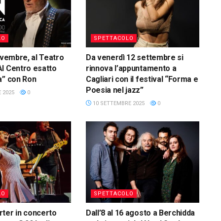
LO
SPETTACOLO
novembre, al Teatro
Da venerdì 12 settembre si
l Centro esatto
rinnova l’appuntamento a
a” con Ron
Cagliari con il festival “Forma e
Poesia nel jazz”
 2025
0
10 SETTEMBRE 2025
0
LO
SPETTACOLO
ter in concerto
Dall’8 al 16 agosto a Berchidda