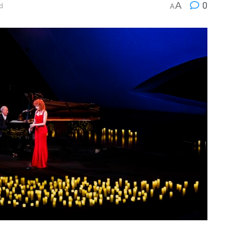
A
0
d
A