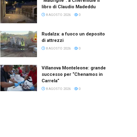
“Madrighe”: a Cheremule il
libro di Claudio Madeddu
8 AGOSTO 2026
0
Rudalza: a fuoco un deposito
di attrezzi
8 AGOSTO 2026
0
Villanova Monteleone: grande
successo per “Chenamos in
Carrela”
8 AGOSTO 2026
0