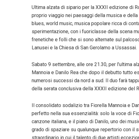
Ultima alzata di sipario per la XXXII edizione di
proprio viaggio nei paesaggi della musica e della n
blues, world music, musica popolare ricca di contam
sperimentazione, con i fuoriclasse della scena mus
frenetiche e folli che si sono alternate sul palcos
Lanusei e la Chiesa di San Gerolamo a Ussassai.
Sabato 9 settembre, alle ore 21.30, per l’ultima alz
Mannoia e Danilo Rea che dopo il debutto tutto es
numerosi successi da nord a sud. Il duo farà tapp
della serata conclusiva della XXXII edizione del
Il consolidato sodalizio tra Fiorella Mannoia e Dan
perfetto nella sua essenzialità: solo la voce di Fior
canzone italiana, e il piano di Danilo, uno dei mus
grado di spaziare su qualunque repertorio con il s
straordinario in cui il talento di due artisti eccez