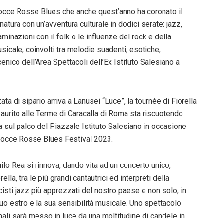
 Rocce Rosse Blues che anche quest’anno ha coronato il
atura con un’avventura culturale in dodici serate: jazz,
inazioni con il folk o le influenze del rock e della
icale, coinvolti tra melodie suadenti, esotiche,
cenico dell’Area Spettacoli dell’Ex Istituto Salesiano a
ata di sipario arriva a Lanusei “Luce”, la tournée di Fiorella
aurito alle Terme di Caracalla di Roma sta riscuotendo
a sul palco del Piazzale Istituto Salesiano in occasione
 Rocce Rosse Blues Festival 2023.
ilo Rea si rinnova, dando vita ad un concerto unico,
ella, tra le più grandi cantautrici ed interpreti della
icisti jazz più apprezzati del nostro paese e non solo, in
uo estro e la sua sensibilità musicale. Uno spettacolo
ionali sarà messo in luce da una moltitudine di candele in