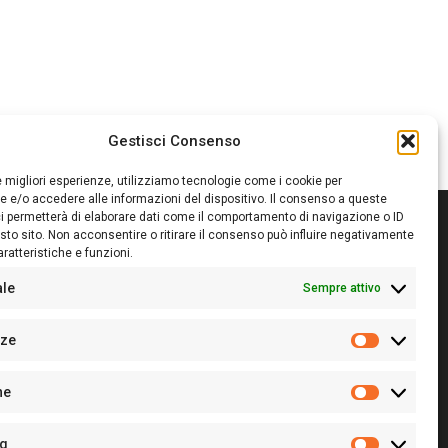
Gestisci Consenso
le migliori esperienze, utilizziamo tecnologie come i cookie per
 e/o accedere alle informazioni del dispositivo. Il consenso a queste
i permetterà di elaborare dati come il comportamento di navigazione o ID
sto sito. Non acconsentire o ritirare il consenso può influire negativamente
ratteristiche e funzioni.
itore:
Giampaolo Cirronis Ditta individuale
ede:
Via Cristoforo Colombo 09013 Carbonia
ale
Sempre attivo
rettore responsabile:
Giampaolo Cirronis
rtita IVA
02270380922
nze
 di iscrizione al ROC:
9294
Preferenz
 di iscrizione al Registro Stampa Tribunale di Cagliari:
he
 128/2020 del 10/02/2020
Statistiche
l.
+39 391 1265423
r la Pubblicità:
+39 328 6132020
ng