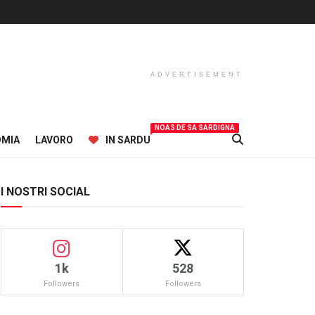
ADVERTISEMENT
NOAS DE SA SARDIGNA
OMIA
LAVORO
IN SARDU
I NOSTRI SOCIAL
1k
528
Followers
Followers