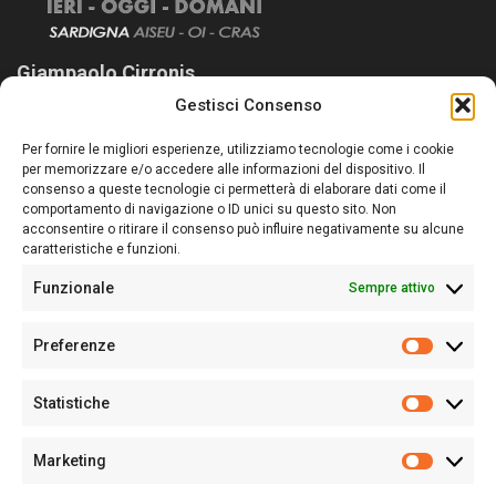
Giampaolo Cirronis
Gestisci Consenso
Sardegna Ieri-Oggi-Domani nasce per informare “liberamente” i
lettori su quanto accade in Sardegna, con un occhio rivolto al
Per fornire le migliori esperienze, utilizziamo tecnologie come i cookie
nostro passato e, soprattutto, al nostro futuro
per memorizzare e/o accedere alle informazioni del dispositivo. Il
consenso a queste tecnologie ci permetterà di elaborare dati come il
Follow Us
comportamento di navigazione o ID unici su questo sito. Non
acconsentire o ritirare il consenso può influire negativamente su alcune
caratteristiche e funzioni.
Funzionale
Sempre attivo
Editore:
Giampaolo Cirronis Ditta individuale
Preferenze
Sede:
Via Cristoforo Colombo 09013 Carbonia
Prefere
Direttore responsabile:
Giampaolo Cirronis
Partita IVA
02270380922
Statistiche
Statistic
N° di iscrizione al ROC:
9294
N° di iscrizione al Registro Stampa Tribunale di Cagliari:
N°
Marketing
128/2020 del 10/02/2020
Marketi
Tel.
+39 391 1265423