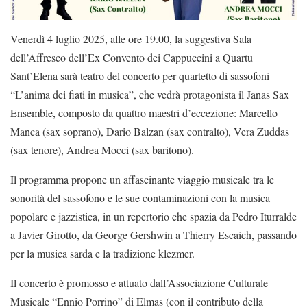
Venerdì 4 luglio 2025, alle ore 19.00, la suggestiva Sala
dell’Affresco dell’Ex Convento dei Cappuccini a Quartu
Sant’Elena sarà teatro del concerto per quartetto di sassofoni
“L’anima dei fiati in musica”, che vedrà protagonista il Janas Sax
Ensemble, composto da quattro maestri d’eccezione: Marcello
Manca (sax soprano), Dario Balzan (sax contralto), Vera Zuddas
(sax tenore), Andrea Mocci (sax baritono).
Il programma propone un affascinante viaggio musicale tra le
sonorità del sassofono e le sue contaminazioni con la musica
popolare e jazzistica, in un repertorio che spazia da Pedro Iturralde
a Javier Girotto, da George Gershwin a Thierry Escaich, passando
per la musica sarda e la tradizione klezmer.
Il concerto è promosso e attuato dall’Associazione Culturale
Musicale “Ennio Porrino” di Elmas (con il contributo della