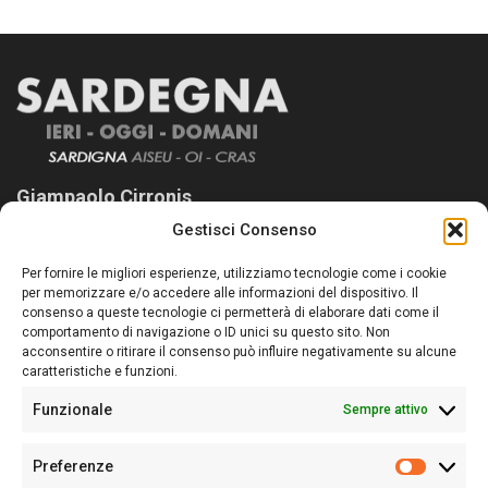
Giampaolo Cirronis
Gestisci Consenso
Sardegna Ieri-Oggi-Domani nasce per informare “liberamente” i
lettori su quanto accade in Sardegna, con un occhio rivolto al
Per fornire le migliori esperienze, utilizziamo tecnologie come i cookie
nostro passato e, soprattutto, al nostro futuro
per memorizzare e/o accedere alle informazioni del dispositivo. Il
consenso a queste tecnologie ci permetterà di elaborare dati come il
Follow Us
comportamento di navigazione o ID unici su questo sito. Non
acconsentire o ritirare il consenso può influire negativamente su alcune
caratteristiche e funzioni.
Funzionale
Sempre attivo
Editore:
Giampaolo Cirronis Ditta individuale
Preferenze
Sede:
Via Cristoforo Colombo 09013 Carbonia
Prefere