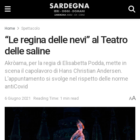
Home
Spettacolo
“Le regina delle nevi” al Teatro
delle saline
Akròama, per la regia di Elisabetta Podda, mette in
scena il capolavoro di Hans Christian Andersen.
L’appuntamento si svolge nel rispetto delle norme
antiCovid
A
6 Giugno 2021
Reading Time: 1 min read
A