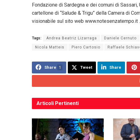
Fondazione di Sardegna e dei comuni di Sassari, Ur
cartellone di “Salude & Trigu” della Camera di C
visionabile sul sito web www.notesenzatempo.it .
Tags:
Andrea Beatriz Lizarraga
Daniele Cernuto
Nicola Matteis
Piero Cartosio
Raffaele Schiav
Share
1
Tweet
Share
Articoli
Pertinenti