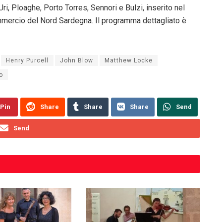
i, Ploaghe, Porto Torres, Sennori e Bulzi, inserito nel
ommercio del Nord Sardegna. Il programma dettagliato è
Henry Purcell
John Blow
Matthew Locke
o
Pin
Share
Share
Share
Send
Send