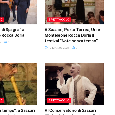
LO
SPETTACOLO
r di Spagna” a
A Sassari, Porto Torres, Uri e
 Rocca Doria
Monteleone Rocca Doria il
festival “Note senza tempo”
5
0
17 MARZO 2025
0
LO
SPETTACOLO
 tempo”: a Sassari
Al Conservatorio di Sassari