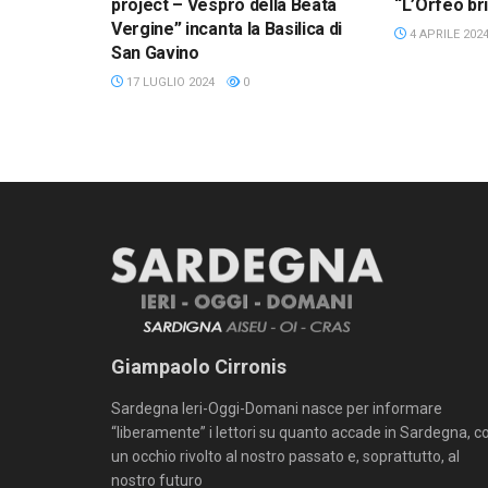
project – Vespro della Beata
“L’Orfeo br
Vergine” incanta la Basilica di
4 APRILE 202
San Gavino
17 LUGLIO 2024
0
Giampaolo Cirronis
Sardegna Ieri-Oggi-Domani nasce per informare
“liberamente” i lettori su quanto accade in Sardegna, c
un occhio rivolto al nostro passato e, soprattutto, al
nostro futuro