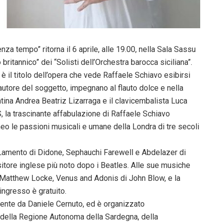
nza tempo” ritorna il 6 aprile, alle 19.00, nella Sala Sassu
ritannico” dei “Solisti dell’Orchestra barocca siciliana”.
è il titolo dell’opera che vede Raffaele Schiavo esibirsi
autore del soggetto, impegnano al flauto dolce e nella
entina Andrea Beatriz Lizarraga e il clavicembalista Luca
 la trascinante affabulazione di Raffaele Schiavo
o le passioni musicali e umane della Londra di tre secoli
il Lamento di Didone, Sephauchi Farewell e Abdelazer di
itore inglese più noto dopo i Beatles. Alle sue musiche
i Matthew Locke, Venus and Adonis di John Blow, e la
ingresso è gratuito.
amente da Daniele Cernuto, ed è organizzato
to della Regione Autonoma della Sardegna, della