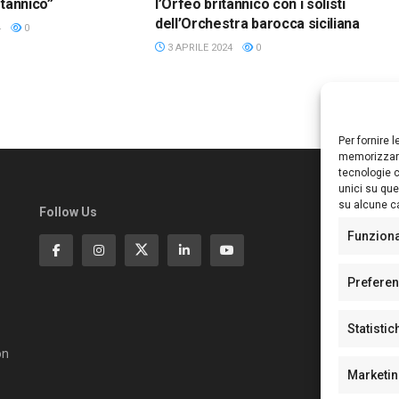
itannico”
l’Orfeo britannico con i solisti
dell’Orchestra barocca siciliana
4
0
3 APRILE 2024
0
Per fornire 
memorizzare
tecnologie c
unici su que
su alcune ca
Follow Us
Ed
S
Funzion
Di
Pa
Prefere
N°
N°
Statistic
N°
Te
on
Pe
Marketi