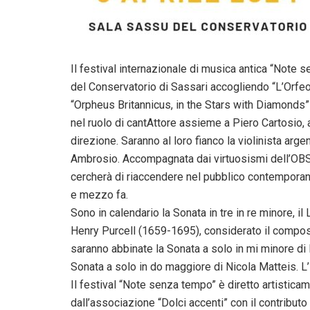
Il festival internazionale di musica antica “Note se
del Conservatorio di Sassari accogliendo “L’Orfeo b
“Orpheus Britannicus, in the Stars with Diamonds” 
nel ruolo di cantAttore assieme a Piero Cartosio, 
direzione. Saranno al loro fianco la violinista arg
Ambrosio. Accompagnata dai virtuosismi dell’OBS,
cercherà di riaccendere nel pubblico contemporane
e mezzo fa.
Sono in calendario la Sonata in tre in re minore, 
Henry Purcell (1659-1695), considerato il compos
saranno abbinate la Sonata a solo in mi minore d
Sonata a solo in do maggiore di Nicola Matteis. L’
Il festival “Note senza tempo” è diretto artistic
dall’associazione “Dolci accenti” con il contribu