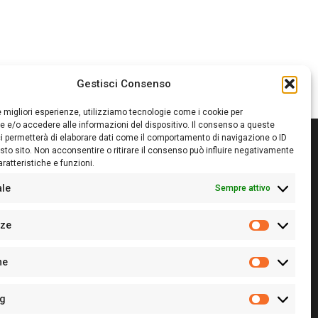
Gestisci Consenso
le migliori esperienze, utilizziamo tecnologie come i cookie per
 e/o accedere alle informazioni del dispositivo. Il consenso a queste
i permetterà di elaborare dati come il comportamento di navigazione o ID
sto sito. Non acconsentire o ritirare il consenso può influire negativamente
ratteristiche e funzioni.
itore:
Giampaolo Cirronis Ditta individuale
ede:
Via Cristoforo Colombo 09013 Carbonia
ale
Sempre attivo
rettore responsabile:
Giampaolo Cirronis
rtita IVA
02270380922
nze
 di iscrizione al ROC:
9294
Preferenz
 di iscrizione al Registro Stampa Tribunale di Cagliari:
he
 128/2020 del 10/02/2020
Statistiche
l.
+39 391 1265423
r la Pubblicità:
+39 328 6132020
ng
Marketing