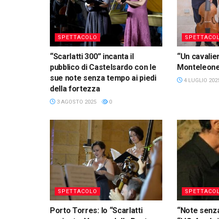
SPETTACOLO
SPETTACO
“Scarlatti 300” incanta il
“Un cavalie
pubblico di Castelsardo con le
Monteleone
sue note senza tempo ai piedi
4 LUGLIO 202
della fortezza
3 AGOSTO 2025
0
SPETTACOLO
SPETTACO
Porto Torres: lo “Scarlatti
“Note senza