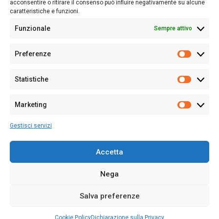
acconsentire o ritirare il consenso può influire negativamente su alcune
caratteristiche e funzioni.
Funzionale
Sempre attivo
Editore:
Giampaolo Cirronis Ditta individuale
Preferenze
Sede:
Via Cristoforo Colombo 09013 Carbonia
Prefere
Direttore responsabile:
Giampaolo Cirronis
Partita IVA
02270380922
Statistiche
Statistic
N° di iscrizione al ROC:
9294
N° di iscrizione al Registro Stampa Tribunale di Cagliari:
N°
Marketing
128/2020 del 10/02/2020
Marketi
Tel.
+39 391 1265423
Gestisci servizi
Per la Pubblicità:
+39 328 6132020
Accetta
Nega
Cookie Policy
Privacy Policy
Contatti
Salva preferenze
© 2020-2026
Sardegna Ieri-Oggi-Domani
- Tutti i diritti sono riservati -
Powered by
ENKEY
.
Cookie Policy
Dichiarazione sulla Privacy