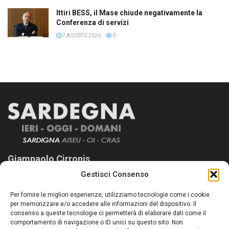
Ittiri BESS, il Mase chiude negativamente la
Conferenza di servizi
7 AGOSTO 2026
0
Giampaolo Cirronis
Gestisci Consenso
Sardegna Ieri-Oggi-Domani nasce per informare “liberamente” i
lettori su quanto accade in Sardegna, con un occhio rivolto al
Per fornire le migliori esperienze, utilizziamo tecnologie come i cookie
nostro passato e, soprattutto, al nostro futuro
per memorizzare e/o accedere alle informazioni del dispositivo. Il
consenso a queste tecnologie ci permetterà di elaborare dati come il
Follow Us
comportamento di navigazione o ID unici su questo sito. Non