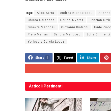
Tags:
Alice Serra
Andrea Biancareddu
Arianna
Chiara Carzedda
Corina Alvarez
Cristian Orrù
Ginevra Mancosu
Giovanni Budroni
Iside Zuc
Piero Marras
Sandra Maricosu
Sofia Chimenti
Yorleydis Garcia Lopez
Share
1
Tweet
Share
Articoli
Pertinenti