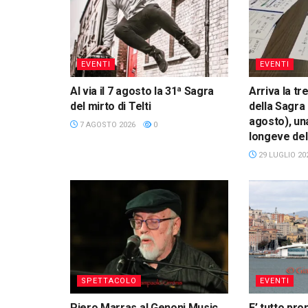
EVENTI
EVENTI
Al via il 7 agosto la 31ª Sagra
Arriva la t
del mirto di Telti
della Sagra 
agosto), una
7 AGOSTO 2026
0
longeve dell
29 LUGLIO 20
SPETTACOLO
EVENTI
Piero Marras al Genoni Music
E’ tutto pro