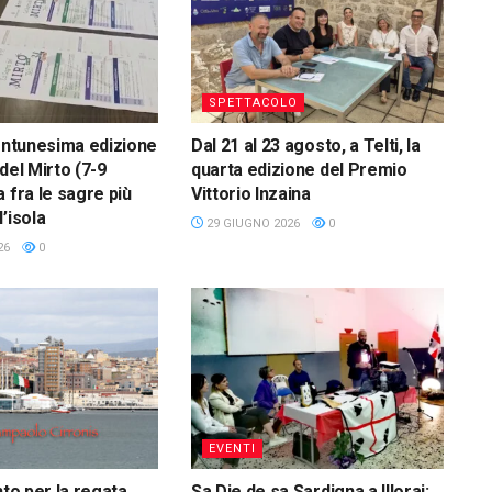
SPETTACOLO
rentunesima edizione
Dal 21 al 23 agosto, a Telti, la
del Mirto (7-9
quarta edizione del Premio
 fra le sagre più
Vittorio Inzaina
’isola
29 GIUGNO 2026
0
26
0
EVENTI
nto per la regata
Sa Die de sa Sardigna a Illorai: