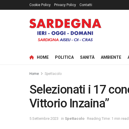
Cookie Policy
Privacy Policy
Contatti
HOME
POLITICA
SANITÀ
AMBIENTE
Home
Spettacolo
Selezionati i 17 con
Vittorio Inzaina”
5 Settembre 2023
in
Spettacolo
Reading Time: 1 min read