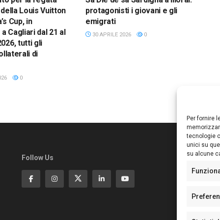
della Louis Vuitton
protagonisti i giovani e gli
’s Cup, in
emigrati
 Cagliari dal 21 al
30 APRILE 2026
0
26, tutti gli
llaterali di
026
0
Per fornire 
memorizzare
tecnologie c
unici su que
su alcune ca
Follow Us
Ed
S
Funzion
Di
Pa
Prefere
N°
N°