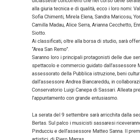
diciassette concorrenti che nel corso delle serat
alla giuria tecnica e di qualità, ecco i loro nomi: V
Sofia Chimenti, Mirela Elena, Sandra Maricosu, Yo
Camilla Madau, Alice Serra, Arianna Cecchetto, En
Siotto.
Ai classificati, oltre alla borsa di studio, sarà off
“Area San Remo”.
Saranno loro i principali protagonisti delle due s
spettacolo e commercio guidato dall’assessore M
assessorato della Pubblica istruzione, beni cultur
dall’assessore Andrea Biancareddu, in collaborazio
Conservatorio Luigi Canepa di Sassari. Alleata prez
l’appuntamento con grande entusiasmo.
La serata del 9 settembre sarà arricchita dalla se
Bertas. Sul palco i musicisti sassaresi riceverann
Pinducciu e dell’assessore Matteo Sanna. Il premi
artistici, di Piero Marras.