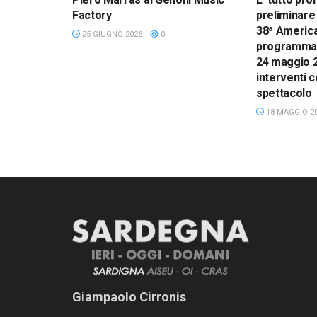
Factory
preliminare 
38ª America
25 GIUGNO 2026
0
programma a
24 maggio 20
interventi co
spettacolo
18 MAGGIO 2
Giampaolo Cirronis