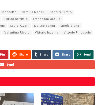
 Cecchetto
Camilla Madau
Carlotta Siotto
Enrico Settimio
Francesca Casula
coni
Laura Atzori
Matteo Sanna
Mirela Elena
Valentina Ricciu
Vittorio Inzaina
Vittorio Pinducciu
Pin
Share
Share
Share
Send
Send