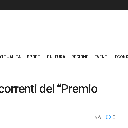
ATTUALITÀ
SPORT
CULTURA
REGIONE
EVENTI
ECON
correnti del “Premio
A
0
A