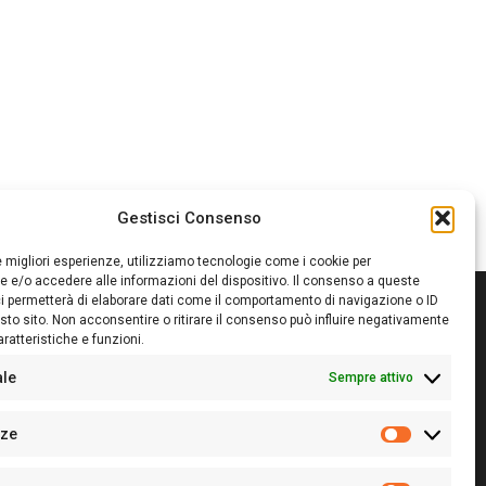
Gestisci Consenso
le migliori esperienze, utilizziamo tecnologie come i cookie per
 e/o accedere alle informazioni del dispositivo. Il consenso a queste
i permetterà di elaborare dati come il comportamento di navigazione o ID
sto sito. Non acconsentire o ritirare il consenso può influire negativamente
ratteristiche e funzioni.
itore:
Giampaolo Cirronis Ditta individuale
ede:
Via Cristoforo Colombo 09013 Carbonia
ale
Sempre attivo
rettore responsabile:
Giampaolo Cirronis
rtita IVA
02270380922
nze
 di iscrizione al ROC:
9294
Preferenz
 di iscrizione al Registro Stampa Tribunale di Cagliari: