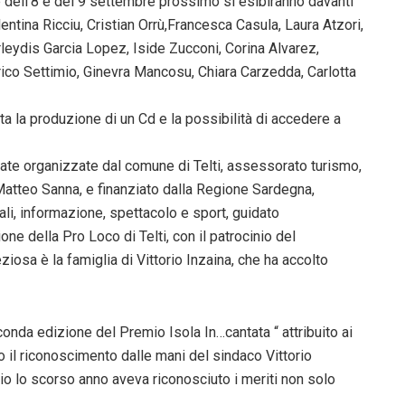
e dell’8 e del 9 settembre prossimo si esibiranno davanti
alentina Ricciu, Cristian Orrù,Francesca Casula, Laura Atzori,
rleydis Garcia Lopez, Iside Zucconi, Corina Alvarez,
rico Settimio, Ginevra Mancosu, Chiara Carzedda, Carlotta
erta la produzione di un Cd e la possibilità di accedere a
erate organizzate dal comune di Telti, assessorato turismo,
atteo Sanna, e finanziato dalla Regione Sardegna,
ali, informazione, spettacolo e sport, guidato
ne della Pro Loco di Telti, con il patrocinio del
iosa è la famiglia di Vittorio Inzaina, che ha accolto
conda edizione del Premio Isola In…cantata “ attribuito ai
o il riconoscimento dalle mani del sindaco Vittorio
o lo scorso anno aveva riconosciuto i meriti non solo