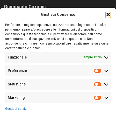
Giampaolo Cirronis
Gestisci Consenso
Sardegna Ieri-Oggi-Domani nasce per informare “liberamente” i
lettori su quanto accade in Sardegna, con un occhio rivolto al
Per fornire le migliori esperienze, utilizziamo tecnologie come i cookie
nostro passato e, soprattutto, al nostro futuro
per memorizzare e/o accedere alle informazioni del dispositivo. Il
consenso a queste tecnologie ci permetterà di elaborare dati come il
Follow Us
comportamento di navigazione o ID unici su questo sito. Non
acconsentire o ritirare il consenso può influire negativamente su alcune
caratteristiche e funzioni.
Funzionale
Sempre attivo
Editore:
Giampaolo Cirronis Ditta individuale
Preferenze
Sede:
Via Cristoforo Colombo 09013 Carbonia
Prefere
Direttore responsabile:
Giampaolo Cirronis
Partita IVA
02270380922
Statistiche
Statistic
N° di iscrizione al ROC:
9294
N° di iscrizione al Registro Stampa Tribunale di Cagliari:
N°
Marketing
128/2020 del 10/02/2020
Marketi
Tel.
+39 391 1265423
Gestisci servizi
Per la Pubblicità:
+39 328 6132020