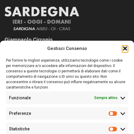
Giampaolo Cirronis
Gestisci Consenso
Sardegna Ieri-Oggi-Domani nasce per informare “liberamente” i
lettori su quanto accade in Sardegna, con un occhio rivolto al
Per fornire le migliori esperienze, utilizziamo tecnologie come i cookie
nostro passato e, soprattutto, al nostro futuro
per memorizzare e/o accedere alle informazioni del dispositivo. Il
consenso a queste tecnologie ci permetterà di elaborare dati come il
Follow Us
comportamento di navigazione o ID unici su questo sito. Non
acconsentire o ritirare il consenso può influire negativamente su alcune
caratteristiche e funzioni.
Funzionale
Sempre attivo
Editore:
Giampaolo Cirronis Ditta individuale
Preferenze
Sede:
Via Cristoforo Colombo 09013 Carbonia
Prefere
Direttore responsabile:
Giampaolo Cirronis
Partita IVA
02270380922
Statistiche
Statistic
N° di iscrizione al ROC:
9294