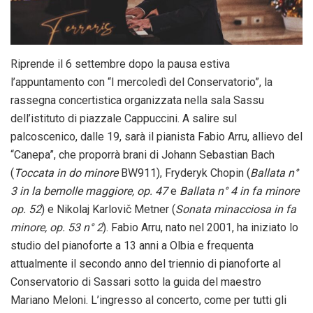
Riprende il 6 settembre dopo la pausa estiva
l’appuntamento con “I mercoledì del Conservatorio”, la
rassegna concertistica organizzata nella sala Sassu
dell’istituto di piazzale Cappuccini. A salire sul
palcoscenico, dalle 19, sarà il pianista Fabio Arru, allievo del
“Canepa”, che proporrà brani di Johann Sebastian Bach
(
Toccata in do minore
BW911), Fryderyk Chopin (
Ballata n°
3 in la bemolle maggiore, op. 47
e
Ballata n° 4 in fa minore
op. 52
) e Nikolaj Karlovič Metner (
Sonata minacciosa in fa
minore, op. 53 n° 2
). Fabio Arru, nato nel 2001, ha iniziato lo
studio del pianoforte a 13 anni a Olbia e frequenta
attualmente il secondo anno del triennio di pianoforte al
Conservatorio di Sassari sotto la guida del maestro
Mariano Meloni. L’ingresso al concerto, come per tutti gli