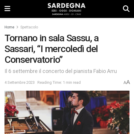
Home
Spettacolo
Tornano in sala Sassu, a
Sassari, “I mercoledì del
Conservatorio”
Il 6 settembre il concerto del pianista Fabio Arru
A
4 Settembre 2023
Reading Time: 1 min read
A