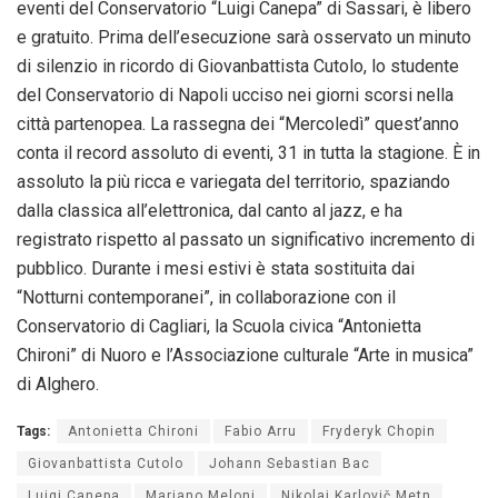
eventi del Conservatorio “Luigi Canepa” di Sassari, è libero
e gratuito. Prima dell’esecuzione sarà osservato un minuto
di silenzio in ricordo di Giovanbattista Cutolo, lo studente
del Conservatorio di Napoli ucciso nei giorni scorsi nella
città partenopea. La rassegna dei “Mercoledì” quest’anno
conta il record assoluto di eventi, 31 in tutta la stagione. È in
assoluto la più ricca e variegata del territorio, spaziando
dalla classica all’elettronica, dal canto al jazz, e ha
registrato rispetto al passato un significativo incremento di
pubblico. Durante i mesi estivi è stata sostituita dai
“Notturni contemporanei”, in collaborazione con il
Conservatorio di Cagliari, la Scuola civica “Antonietta
Chironi” di Nuoro e l’Associazione culturale “Arte in musica”
di Alghero.
Tags:
Antonietta Chironi
Fabio Arru
Fryderyk Chopin
Giovanbattista Cutolo
Johann Sebastian Bac
Luigi Canepa
Mariano Meloni
Nikolaj Karlovič Metn