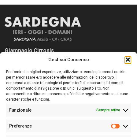
Giampaolo Cirronis
Gestisci Consenso
Sardegna Ieri-Oggi-Domani nasce per informare “liberamente” i
lettori su quanto accade in Sardegna, con un occhio rivolto al
Per fornire le migliori esperienze, utilizziamo tecnologie come i cookie
nostro passato e, soprattutto, al nostro futuro
per memorizzare e/o accedere alle informazioni del dispositivo. Il
consenso a queste tecnologie ci permetterà di elaborare dati come il
Follow Us
comportamento di navigazione o ID unici su questo sito. Non
acconsentire o ritirare il consenso può influire negativamente su alcune
caratteristiche e funzioni.
Funzionale
Sempre attivo
Editore:
Giampaolo Cirronis Ditta individuale
Preferenze
Sede:
Via Cristoforo Colombo 09013 Carbonia
Prefere
Direttore responsabile:
Giampaolo Cirronis