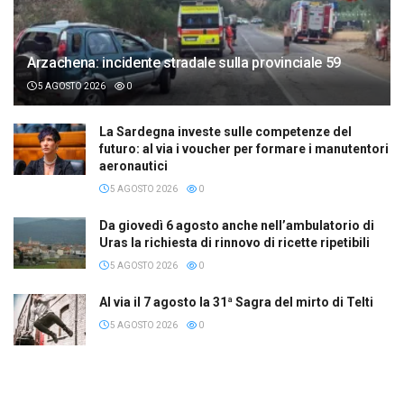
Arzachena: incidente stradale sulla provinciale 59
5 AGOSTO 2026
0
La Sardegna investe sulle competenze del
futuro: al via i voucher per formare i manutentori
aeronautici
5 AGOSTO 2026
0
Da giovedì 6 agosto anche nell’ambulatorio di
Uras la richiesta di rinnovo di ricette ripetibili
5 AGOSTO 2026
0
Al via il 7 agosto la 31ª Sagra del mirto di Telti
5 AGOSTO 2026
0