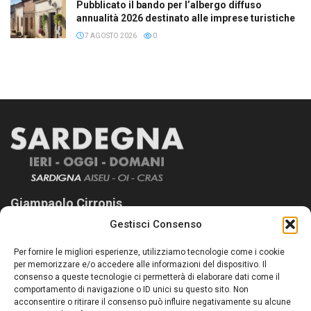
Pubblicato il bando per l’albergo diffuso
annualità 2026 destinato alle imprese turistiche
7 AGOSTO 2026
0
Giampaolo Cirronis
Gestisci Consenso
Sardegna Ieri-Oggi-Domani nasce per informare “liberamente” i
lettori su quanto accade in Sardegna, con un occhio rivolto al
Per fornire le migliori esperienze, utilizziamo tecnologie come i cookie
nostro passato e, soprattutto, al nostro futuro
per memorizzare e/o accedere alle informazioni del dispositivo. Il
consenso a queste tecnologie ci permetterà di elaborare dati come il
Follow Us
comportamento di navigazione o ID unici su questo sito. Non
acconsentire o ritirare il consenso può influire negativamente su alcune