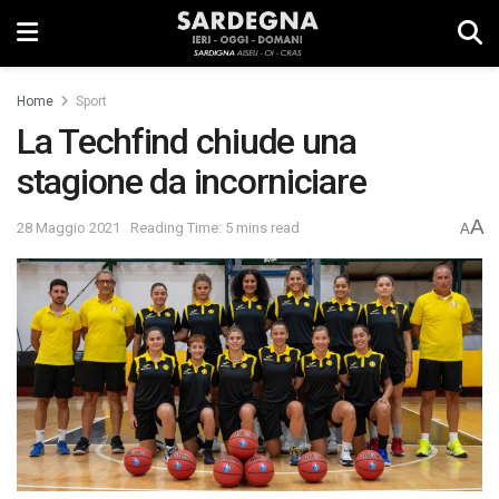
Home
Sport
La Techfind chiude una
stagione da incorniciare
A
28 Maggio 2021
Reading Time: 5 mins read
A