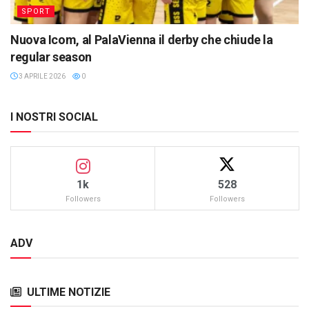
SPORT
Nuova Icom, al PalaVienna il derby che chiude la
regular season
3 APRILE 2026
0
I NOSTRI SOCIAL
1k
528
Followers
Followers
ADV
ULTIME NOTIZIE