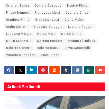
Cristian Sanna
Daniele Desogus
Denise Pinna
Filippo Demuro
Francesca Mura
Gabriele Cinus
Gianluca Pinna
Giulia Manzotti
Giulia Melis
Giulia Simioni
Giuseppe Buluggiu
Luciano Ruggeri
Ludovica Vargiu
Marco Mura
Marco Sanna
Marta Granzotto
Martina Pandori
Mounia El Habbab
Roberto Fioretto
Roberto Rubiu
Silvia Ceccarelli
Vincenzo Tedesco
Viola Loddo
Articoli
Pertinenti