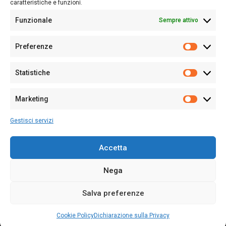
caratteristiche e funzioni.
Funzionale
Sempre attivo
Editore:
Giampaolo Cirronis Ditta individuale
Preferenze
Sede:
Via Cristoforo Colombo 09013 Carbonia
Prefere
Direttore responsabile:
Giampaolo Cirronis
Partita IVA
02270380922
Statistiche
Statistic
N° di iscrizione al ROC:
9294
N° di iscrizione al Registro Stampa Tribunale di Cagliari:
N°
Marketing
128/2020 del 10/02/2020
Marketi
Tel.
+39 391 1265423
Gestisci servizi
Per la Pubblicità:
+39 328 6132020
Accetta
Nega
Cookie Policy
Privacy Policy
Contatti
Salva preferenze
© 2020-2026
Sardegna Ieri-Oggi-Domani
- Tutti i diritti sono riservati -
Powered by
ENKEY
.
Cookie Policy
Dichiarazione sulla Privacy