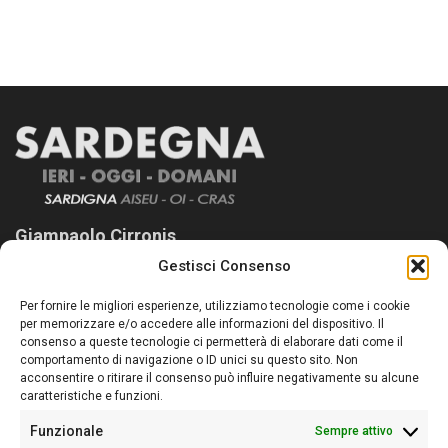
Giampaolo Cirronis
Gestisci Consenso
Sardegna Ieri-Oggi-Domani nasce per informare “liberamente” i
lettori su quanto accade in Sardegna, con un occhio rivolto al
Per fornire le migliori esperienze, utilizziamo tecnologie come i cookie
nostro passato e, soprattutto, al nostro futuro
per memorizzare e/o accedere alle informazioni del dispositivo. Il
consenso a queste tecnologie ci permetterà di elaborare dati come il
Follow Us
comportamento di navigazione o ID unici su questo sito. Non
acconsentire o ritirare il consenso può influire negativamente su alcune
caratteristiche e funzioni.
Funzionale
Sempre attivo