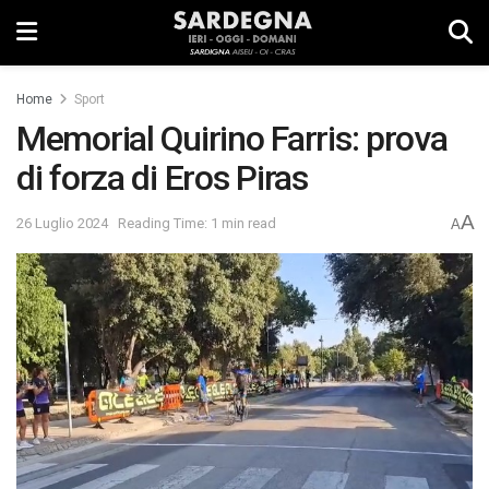
Home
Sport
Memorial Quirino Farris: prova
di forza di Eros Piras
A
26 Luglio 2024
Reading Time: 1 min read
A