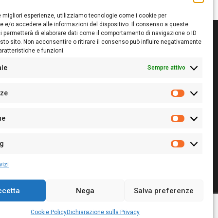
le migliori esperienze, utilizziamo tecnologie come i cookie per
 e/o accedere alle informazioni del dispositivo. Il consenso a queste
i permetterà di elaborare dati come il comportamento di navigazione o ID
sto sito. Non acconsentire o ritirare il consenso può influire negativamente
ratteristiche e funzioni.
itore:
Giampaolo Cirronis Ditta individuale
ede:
Via Cristoforo Colombo 09013 Carbonia
ale
Sempre attivo
rettore responsabile:
Giampaolo Cirronis
rtita IVA
02270380922
nze
 di iscrizione al ROC:
9294
Preferenz
 di iscrizione al Registro Stampa Tribunale di Cagliari:
he
 128/2020 del 10/02/2020
Statistiche
l.
+39 391 1265423
r la Pubblicità:
+39 328 6132020
ng
Marketing
vizi
ccetta
Nega
Salva preferenze
Cookie Policy
Privacy Policy
Contatti
Cookie Policy
Dichiarazione sulla Privacy