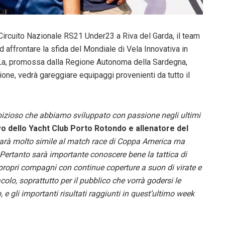
l Circuito Nazionale RS21 Under23 a Riva del Garda, il team
 affrontare la sfida del Mondiale di Vela Innovativa in
 La, promossa dalla Regione Autonoma della Sardegna,
one, vedrà gareggiare equipaggi provenienti da tutto il
bizioso che abbiamo sviluppato con passione negli ultimi
vo dello Yacht Club Porto Rotondo e allenatore del
 sarà molto simile al match race di Coppa America ma
ertanto sarà importante conoscere bene la tattica di
propri compagni con continue coperture a suon di virate e
olo, soprattutto per il pubblico che vorrà godersi le
, e gli importanti risultati raggiunti in quest’ultimo week