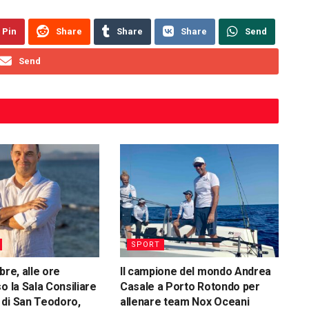
Pin
Share
Share
Share
Send
Send
SPORT
bre, alle ore
Il campione del mondo Andrea
o la Sala Consiliare
Casale a Porto Rotondo per
di San Teodoro,
allenare team Nox Oceani