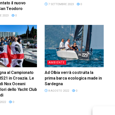
ntato il nuovo
7 SETTEMBRE 2023
0
 San Teodoro
E 2023
0
AMBIENTE
gna al Campionato
Ad Olbia verrà costruita la
S21 in Croazia. Le
prima barca ecologica made in
di Nox Oceani
Sardegna
lori dello Yacht Club
8 AGOSTO 2022
0
di
2022
0