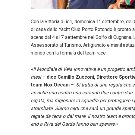
Con la vittoria di ieri, domenica 1° settembre, de
di casa dello Yacht Club Porto Rotondo è pronto ad
scena dal 4 al 7 settembre nel Golfo di Cugnana.
Assessorato al Turismo, Artigianato e manifestazi
mondo con la formula del team race.
«Il Mondiale di Vela Innovativa è un progetto am
mesi –
dice Camillo Zucconi, Direttore Sporti
team Nox Oceani –
.
Si tratta di una regata che
anziché uno contro uno saranno due contro due. P
regata, ma ragionare in squadra per proteggere i 
strambate. Siamo certi che sarà un grande spettac
regate da terra o dal mare. Il nostro team è pronto
end a Riva del Garda fanno ben sperare.»