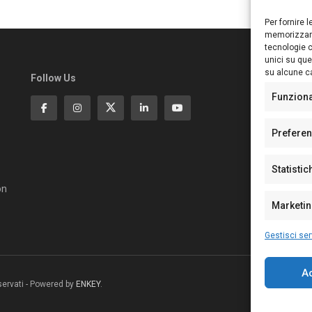
Per fornire 
memorizzare
tecnologie c
unici su que
su alcune ca
Follow Us
Ed
S
Funzion
Di
Pa
Prefere
N°
N°
Statistic
N°
Te
on
Pe
Marketi
Gestisci ser
A
riservati - Powered by
ENKEY
.