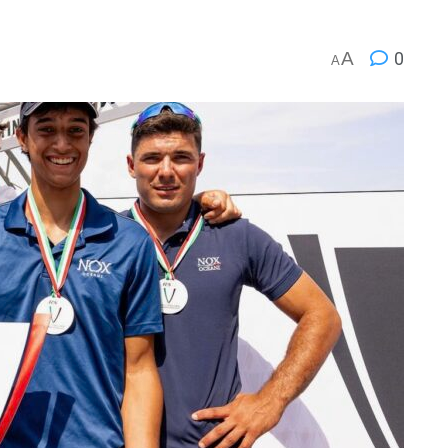
A
0
A