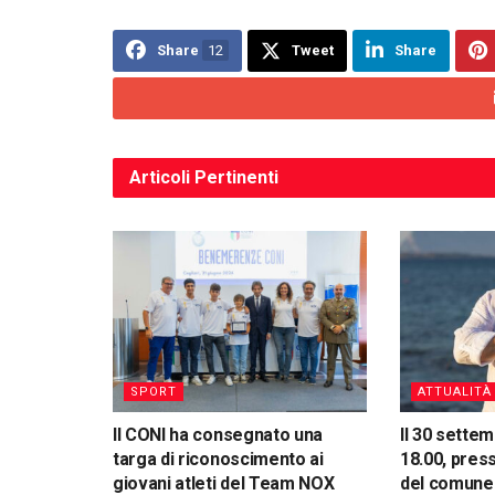
Share
12
Tweet
Share
Articoli
Pertinenti
SPORT
ATTUALITÀ
Il CONI ha consegnato una
Il 30 settem
targa di riconoscimento ai
18.00, press
giovani atleti del Team NOX
del comune 