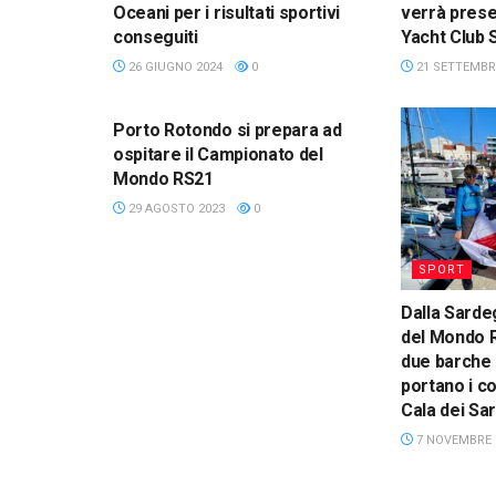
Oceani per i risultati sportivi
verrà prese
conseguiti
Yacht Club
26 GIUGNO 2024
0
21 SETTEMBR
SPORT
Porto Rotondo si prepara ad
ospitare il Campionato del
Mondo RS21
29 AGOSTO 2023
0
SPORT
Dalla Sarde
del Mondo R
due barche 
portano i co
Cala dei Sar
7 NOVEMBRE 