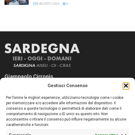
8 AGOSTO 2026
0
Giampaolo Cirronis
Gestisci Consenso
Sardegna Ieri-Oggi-Domani nasce per informare “liberamente” i
lettori su quanto accade in Sardegna, con un occhio rivolto al
Per fornire le migliori esperienze, utilizziamo tecnologie come i cookie
nostro passato e, soprattutto, al nostro futuro
per memorizzare e/o accedere alle informazioni del dispositivo. Il
consenso a queste tecnologie ci permetterà di elaborare dati come il
Follow Us
comportamento di navigazione o ID unici su questo sito. Non
acconsentire o ritirare il consenso può influire negativamente su alcune
caratteristiche e funzioni.