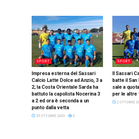
SPORT
SPORT
Impresa esterna del Sassari
Il Sassari C
Calcio Latte Dolce ad Anzio, 3 a
batte il San
2; la Costa Orientale Sarda ha
sale a quota
battuto la capolista Nocerina 3
per le altr
a 2 ed ora è seconda a un
2 OTTOBRE 2
punto dalla vetta
23 OTTOBRE 2023
0