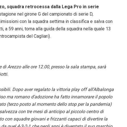
zzo, squadra retrocessa dalla Lega Pro in serie
stagione nel girone G del campionato di serie D,
imissioni con la squadra settima in classifica e salva con
i, a 59 anni, torna alla guida della squadra nella quale 13
trocampista del Cagliari).
i Arezzo alle ore 12.00, presso la sala stampa, sarà
otti.
ibili. Dopo aver regalato la vittoria play off all’Albalonga
Treviso ma romano d’adozione ha fatto innamorare il popolo
sato (terzo posto al momento dello stop per la pandemia)
lvezza con tre mesi di anticipo al piccolo centro di
ato con squadre giovani e frizzanti capaci di divertire la
a quel 4-3-2-1 che negli anni è diventato il suo marchio