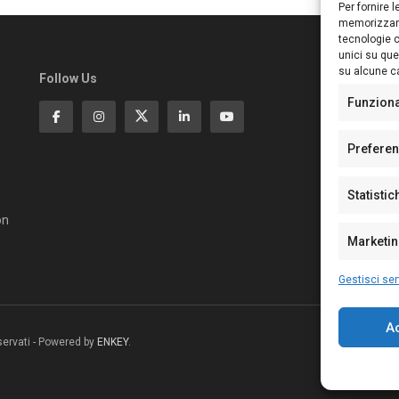
Per fornire 
memorizzare
tecnologie c
unici su que
su alcune ca
Follow Us
Ed
S
Funzion
Di
Pa
Prefere
N°
N°
Statistic
N°
Te
on
Pe
Marketi
Gestisci ser
A
riservati - Powered by
ENKEY
.