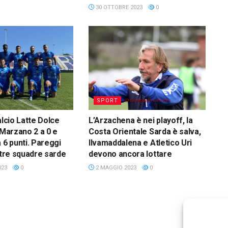
30 OTTOBRE 2023
0
SPORT
alcio Latte Dolce
L’Arzachena è nei playoff, la
 Marzano 2 a 0 e
Costa Orientale Sarda è salva,
 6 punti. Pareggi
Ilvamaddalena e Atletico Uri
e tre squadre sarde
devono ancora lottare
023
0
2 MAGGIO 2023
0