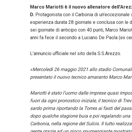
Marco Mariotti è il nuovo allenatore dell’Are
D.
Protagonista con il Carbonia di un’eccezionale 
esperienza durata 28 giornate e conclusa con le d
sei giornate di anticipo con 40 punti, Marco Mariott
anni fa fece il secondo a Luciano De Paola (ex cen
L’annuncio ufficiale nel sito della S.S.Arezzo.
«Mercoledì 26 maggio 2021 allo stadio Comunale d
presentato il nuovo tecnico amaranto Marco Mari
Mariotti è stato l’uomo dalle imprese quasi imposs
fuori da ogni pronostico iniziale, il tecnico di 
sardo prima riportando la Torres ai fasti del pas
dopo qualche stagione buia e poi regalando una sa
Carbonia, nella regione del Sulcis. Il tutto realizz
gente grazie ad un gioco spumeggiante mostrato d