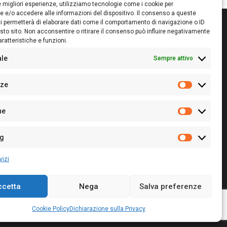
le migliori esperienze, utilizziamo tecnologie come i cookie per
 e/o accedere alle informazioni del dispositivo. Il consenso a queste
i permetterà di elaborare dati come il comportamento di navigazione o ID
sto sito. Non acconsentire o ritirare il consenso può influire negativamente
ratteristiche e funzioni.
itore:
Giampaolo Cirronis Ditta individuale
ede:
Via Cristoforo Colombo 09013 Carbonia
ale
Sempre attivo
rettore responsabile:
Giampaolo Cirronis
rtita IVA
02270380922
nze
 di iscrizione al ROC:
9294
Preferenz
 di iscrizione al Registro Stampa Tribunale di Cagliari:
he
 128/2020 del 10/02/2020
Statistiche
l.
+39 391 1265423
r la Pubblicità:
+39 328 6132020
ng
Marketing
vizi
ccetta
Nega
Salva preferenze
Cookie Policy
Privacy Policy
Contatti
Cookie Policy
Dichiarazione sulla Privacy