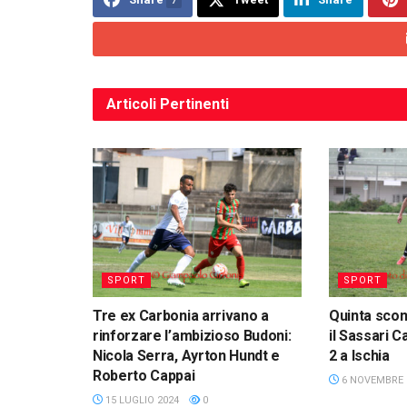
Articoli
Pertinenti
SPORT
SPORT
Tre ex Carbonia arrivano a
Quinta scon
rinforzare l’ambizioso Budoni:
il Sassari C
Nicola Serra, Ayrton Hundt e
2 a Ischia
Roberto Cappai
6 NOVEMBRE 
15 LUGLIO 2024
0