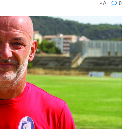
A
0
A