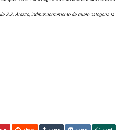
lla S.S. Arezzo, indipendentemente da quale categoria la
Pin
Share
Share
Share
Send