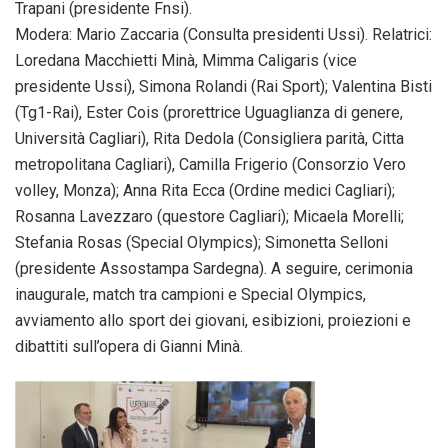
Trapani (presidente Fnsi).
Modera: Mario Zaccaria (Consulta presidenti Ussi). Relatrici:
Loredana Macchietti Minà, Mimma Caligaris (vice
presidente Ussi), Simona Rolandi (Rai Sport); Valentina Bisti
(Tg1-Rai), Ester Cois (prorettrice Uguaglianza di genere,
Università Cagliari), Rita Dedola (Consigliera parità, Citta
metropolitana Cagliari), Camilla Frigerio (Consorzio Vero
volley, Monza); Anna Rita Ecca (Ordine medici Cagliari);
Rosanna Lavezzaro (questore Cagliari); Micaela Morelli;
Stefania Rosas (Special Olympics); Simonetta Selloni
(presidente Assostampa Sardegna). A seguire, cerimonia
inaugurale, match tra campioni e Special Olympics,
avviamento allo sport dei giovani, esibizioni, proiezioni e
dibattiti sull’opera di Gianni Minà.