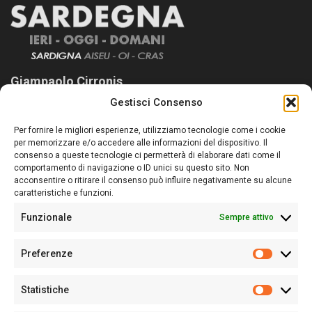
Giampaolo Cirronis
Gestisci Consenso
Sardegna Ieri-Oggi-Domani nasce per informare “liberamente” i
lettori su quanto accade in Sardegna, con un occhio rivolto al
Per fornire le migliori esperienze, utilizziamo tecnologie come i cookie
nostro passato e, soprattutto, al nostro futuro
per memorizzare e/o accedere alle informazioni del dispositivo. Il
consenso a queste tecnologie ci permetterà di elaborare dati come il
Follow Us
comportamento di navigazione o ID unici su questo sito. Non
acconsentire o ritirare il consenso può influire negativamente su alcune
caratteristiche e funzioni.
Funzionale
Sempre attivo
Editore:
Giampaolo Cirronis Ditta individuale
Preferenze
Sede:
Via Cristoforo Colombo 09013 Carbonia
Prefere
Direttore responsabile:
Giampaolo Cirronis
Partita IVA
02270380922
Statistiche
Statistic
N° di iscrizione al ROC:
9294