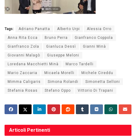
Tags:
Adriano Panatta
Alberto Urpi
Alessia Orro
Anna Rita Ecca
Bruno Perra
Gianfranco Coppola
Gianfranco Zola
Gianluca Dessì
Gianni Minà
Giovanni Malagò
Giuseppe Meloni
Loredana Macchietti Minà
Marco Tardelli
Mario Zaccaria
Micaela Morelli
Michele Cireddu
Mimma Caligaris
Simona Rolandi
Simonetta Selloni
Stefania Rosas
Stefano Oppo
Vittorio Di Trapani
Articoli
Pertinenti