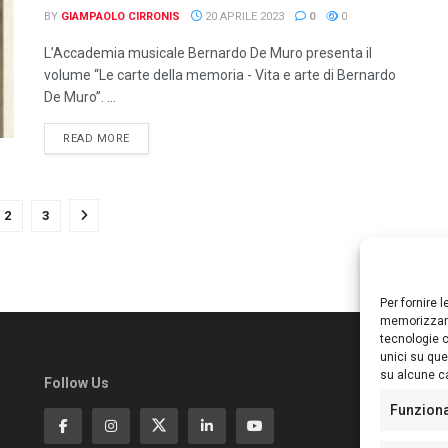
BY
GIAMPAOLO CIRRONIS
20 APRILE 2023
0
0
L’Accademia musicale Bernardo De Muro presenta il
volume “Le carte della memoria - Vita e arte di Bernardo
De Muro”. ...
DETAILS
READ MORE
2
3
Per fornire 
memorizzare
tecnologie c
unici su que
su alcune ca
Follow Us
Ed
S
Funzion
Di