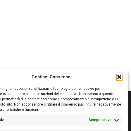
Gestisci Consenso
le migliori esperienze, utilizziamo tecnologie come i cookie per
 e/o accedere alle informazioni del dispositivo. Il consenso a queste
i permetterà di elaborare dati come il comportamento di navigazione o ID
sto sito. Non acconsentire o ritirare il consenso può influire negativamente
ratteristiche e funzioni.
itore:
Giampaolo Cirronis Ditta individuale
ede:
Via Cristoforo Colombo 09013 Carbonia
ale
Sempre attivo
rettore responsabile:
Giampaolo Cirronis