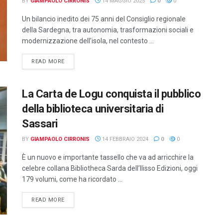
BY
GIAMPAOLO CIRRONIS
14 MAGGIO 2025
0
0
Un bilancio inedito dei 75 anni del Consiglio regionale
della Sardegna, tra autonomia, trasformazioni sociali e
modernizzazione dell’isola, nel contesto ...
DETAILS
READ MORE
La Carta de Logu conquista il pubblico
della biblioteca universitaria di
Sassari
BY
GIAMPAOLO CIRRONIS
14 FEBBRAIO 2024
0
0
È un nuovo e importante tassello che va ad arricchire la
celebre collana Bibliotheca Sarda dell’Ilisso Edizioni, oggi
179 volumi, come ha ricordato ...
DETAILS
READ MORE