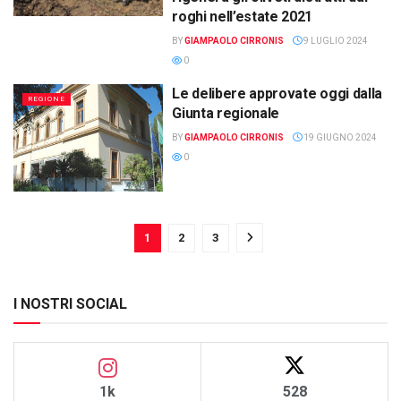
roghi nell’estate 2021
BY
GIAMPAOLO CIRRONIS
9 LUGLIO 2024
0
Le delibere approvate oggi dalla
REGIONE
Giunta regionale
BY
GIAMPAOLO CIRRONIS
19 GIUGNO 2024
0
1
2
3
I NOSTRI SOCIAL
1k
528