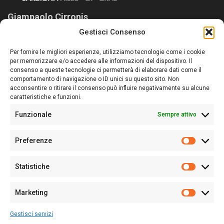
Giampaolo Cirronis
Gestisci Consenso
Sardegna Ieri-Oggi-Domani nasce per informare “liberamente” i
lettori su quanto accade in Sardegna, con un occhio rivolto al
Per fornire le migliori esperienze, utilizziamo tecnologie come i cookie
nostro passato e, soprattutto, al nostro futuro
per memorizzare e/o accedere alle informazioni del dispositivo. Il
consenso a queste tecnologie ci permetterà di elaborare dati come il
Follow Us
comportamento di navigazione o ID unici su questo sito. Non
acconsentire o ritirare il consenso può influire negativamente su alcune
caratteristiche e funzioni.
Funzionale
Sempre attivo
Editore:
Giampaolo Cirronis Ditta individuale
Preferenze
Sede:
Via Cristoforo Colombo 09013 Carbonia
Prefere
Direttore responsabile:
Giampaolo Cirronis
Partita IVA
02270380922
Statistiche
Statistic
N° di iscrizione al ROC:
9294
N° di iscrizione al Registro Stampa Tribunale di Cagliari:
N°
Marketing
128/2020 del 10/02/2020
Marketi
Tel.
+39 391 1265423
Gestisci servizi
Per la Pubblicità:
+39 328 6132020