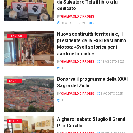
da Salvatore Tola il libro a lui
dedicato
BY
GIAMPAOLO CIRRONIS
28 OTTOBRE 2025
0
Nuova continuità territoriale, il
TRASPORTI
presidente della FASI Bastianino
Mossa: «Svolta storica per i
sardi nel mondo»
BY
GIAMPAOLO CIRRONIS
11 AGOSTO 2025
0
Bonorva il programma della XXXI
EVENTI
Sagra del Zichi
BY
GIAMPAOLO CIRRONIS
5 AGOSTO 2025
0
Alghero: sabato 5 luglio il Grand
EVENTI
Prix Corallo