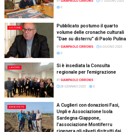
BY
GIAMPAOLO CIRRONIS
17 GIUGNO 2025
0
Pubblicato postumo il quarto
CULTURA
volume delle cronache culturali
“Dae su disterru” di Paolo Pulina
BY
GIAMPAOLO CIRRONIS
6 GIUGNO 2025
0
Si è insediata la Consulta
LAVORO
regionale per l’emigrazione
BY
GIAMPAOLO CIRRONIS
28 GENNAIO 2025
0
A Cuglieri con donazioni Fasi,
AMBIENTE
Unpli e Associazione Isola
Sardegna-Giappone,
l’associazione Montiferru
rigenera gli oliveti distrutti dai