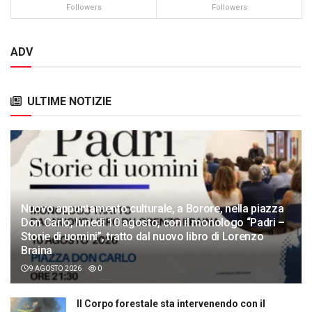
Followers
Followers
ADV
ULTIME NOTIZIE
Nuovo appuntamento culturale, a Borore, nella piazza
Don Carlo, lunedì 10 agosto, con il monologo “Padri –
Storie di uomini”, tratto dal nuovo libro di Lorenzo
Braina
9 AGOSTO 2026
0
Il Corpo forestale sta intervenendo con il