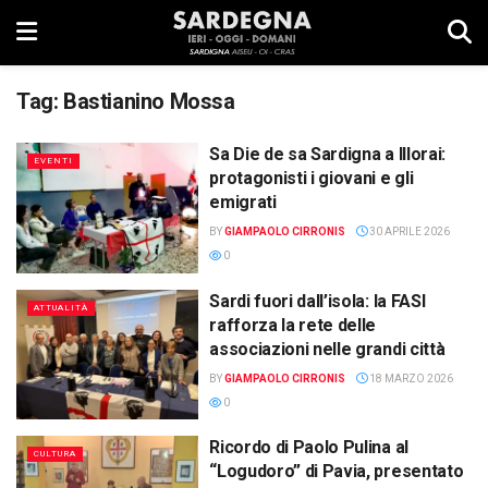
Tag:
Bastianino Mossa
Sa Die de sa Sardigna a Illorai:
EVENTI
protagonisti i giovani e gli
emigrati
BY
GIAMPAOLO CIRRONIS
30 APRILE 2026
0
Sardi fuori dall’isola: la FASI
ATTUALITÀ
rafforza la rete delle
associazioni nelle grandi città
BY
GIAMPAOLO CIRRONIS
18 MARZO 2026
0
Ricordo di Paolo Pulina al
CULTURA
“Logudoro” di Pavia, presentato