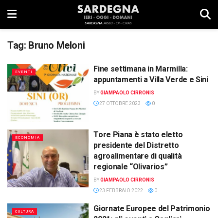
Tag:
Bruno Meloni
Fine settimana in Marmilla:
EVENTI
appuntamenti a Villa Verde e Sini
BY
GIAMPAOLO CIRRONIS
27 OTTOBRE 2023
0
Tore Piana è stato eletto
ECONOMIA
presidente del Distretto
agroalimentare di qualità
regionale “Olivarios”
BY
GIAMPAOLO CIRRONIS
23 FEBBRAIO 2022
0
Giornate Europee del Patrimonio
CULTURA