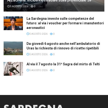
Arzachena: incidente stradale sulla provinciale 59
5 AGOSTO 2026
0
La Sardegna investe sulle competenze del
futuro: al via i voucher per formare i manutentori
aeronautici
5 AGOSTO 2026
0
Da giovedì 6 agosto anche nell’ambulatorio di
Uras la richiesta di rinnovo di ricette ripetibili
5 AGOSTO 2026
0
Al via il 7 agosto la 31ª Sagra del mirto di Telti
5 AGOSTO 2026
0