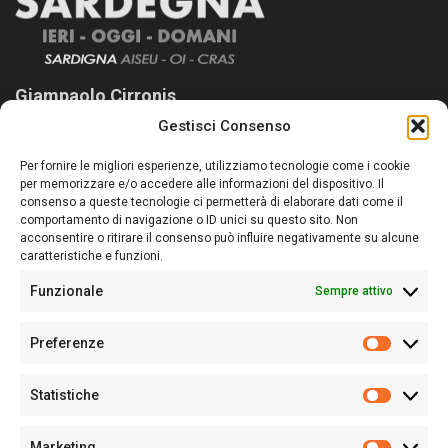
Giampaolo Cirronis
Gestisci Consenso
Sardegna Ieri-Oggi-Domani nasce per informare “liberamente” i
lettori su quanto accade in Sardegna, con un occhio rivolto al
Per fornire le migliori esperienze, utilizziamo tecnologie come i cookie
nostro passato e, soprattutto, al nostro futuro
per memorizzare e/o accedere alle informazioni del dispositivo. Il
consenso a queste tecnologie ci permetterà di elaborare dati come il
Follow Us
comportamento di navigazione o ID unici su questo sito. Non
acconsentire o ritirare il consenso può influire negativamente su alcune
caratteristiche e funzioni.
Funzionale
Sempre attivo
Editore:
Giampaolo Cirronis Ditta individuale
Preferenze
Sede:
Via Cristoforo Colombo 09013 Carbonia
Prefere
Direttore responsabile:
Giampaolo Cirronis
Partita IVA
02270380922
Statistiche
Statistic
N° di iscrizione al ROC:
9294
N° di iscrizione al Registro Stampa Tribunale di Cagliari:
N°
Marketing