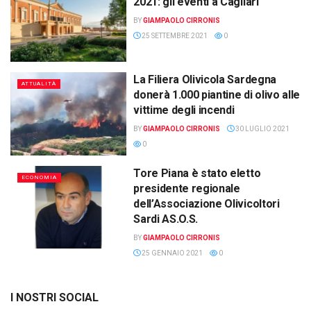
2021: gli eventi a Cagliari
BY
GIAMPAOLO CIRRONIS
25 SETTEMBRE 2021
0
La Filiera Olivicola Sardegna
ATTUALITÀ
donerà 1.000 piantine di olivo alle
vittime degli incendi
BY
GIAMPAOLO CIRRONIS
30 LUGLIO 2021
0
Tore Piana è stato eletto
ECONOMIA
presidente regionale
dell’Associazione Olivicoltori
Sardi AS.O.S.
BY
GIAMPAOLO CIRRONIS
25 GENNAIO 2021
0
I NOSTRI SOCIAL