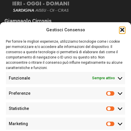
Giampaolo Cirronis
Gestisci Consenso
Sardegna Ieri-Oggi-Domani nasce per informare “liberamente” i
lettori su quanto accade in Sardegna, con un occhio rivolto al
Per fornire le migliori esperienze, utilizziamo tecnologie come i cookie
nostro passato e, soprattutto, al nostro futuro
per memorizzare e/o accedere alle informazioni del dispositivo. Il
consenso a queste tecnologie ci permetterà di elaborare dati come il
Follow Us
comportamento di navigazione o ID unici su questo sito. Non
acconsentire o ritirare il consenso può influire negativamente su alcune
caratteristiche e funzioni.
Funzionale
Sempre attivo
Editore:
Giampaolo Cirronis Ditta individuale
Preferenze
Sede:
Via Cristoforo Colombo 09013 Carbonia
Prefere
Direttore responsabile:
Giampaolo Cirronis
Partita IVA
02270380922
Statistiche
Statistic
N° di iscrizione al ROC:
9294
N° di iscrizione al Registro Stampa Tribunale di Cagliari:
N°
Marketing
128/2020 del 10/02/2020
Marketi