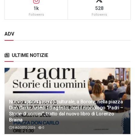
1k
528
Followers
Followers
ADV
ULTIME NOTIZIE
Nuovo appuntamento culturale, a Borore, nella piazza
Don Carlo, lunedì 10 agosto, con il monologo “Padri –
Storie di uomini”, tratto dal nuovo libro di Lorenzo
Braina
9 AGOSTO 2026
0