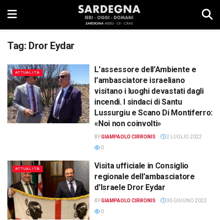
Tag:
Dror Eydar
L’assessore dell’Ambiente e
ATTUALITÀ
l’ambasciatore israeliano
visitano i luoghi devastati dagli
incendi. I sindaci di Santu
Lussurgiu e Scano Di Montiferro:
«Noi non coinvolti»
BY
GIAMPAOLO CIRRONIS
2 LUGLIO 2022
0
Visita ufficiale in Consiglio
ATTUALITÀ
regionale dell’ambasciatore
d’Israele Dror Eydar
BY
GIAMPAOLO CIRRONIS
30 GIUGNO 2022
0