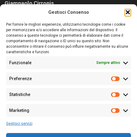
Giampaolo Cirronis
Gestisci Consenso
Sardegna Ieri-Oggi-Domani nasce per informare “liberamente” i
lettori su quanto accade in Sardegna, con un occhio rivolto al
Per fornire le migliori esperienze, utilizziamo tecnologie come i cookie
nostro passato e, soprattutto, al nostro futuro
per memorizzare e/o accedere alle informazioni del dispositivo. Il
consenso a queste tecnologie ci permetterà di elaborare dati come il
Follow Us
comportamento di navigazione o ID unici su questo sito. Non
acconsentire o ritirare il consenso può influire negativamente su alcune
caratteristiche e funzioni.
Funzionale
Sempre attivo
Editore:
Giampaolo Cirronis Ditta individuale
Preferenze
Sede:
Via Cristoforo Colombo 09013 Carbonia
Prefere
Direttore responsabile:
Giampaolo Cirronis
Partita IVA
02270380922
Statistiche
Statistic
N° di iscrizione al ROC:
9294
N° di iscrizione al Registro Stampa Tribunale di Cagliari:
N°
Marketing
128/2020 del 10/02/2020
Marketi
Tel.
+39 391 1265423
Gestisci servizi
Per la Pubblicità:
+39 328 6132020