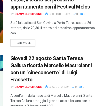
appuntamento con il Festival Melos
BY
GIAMPAOLO CIRRONIS
23 OTTOBRE 2024
0
0
Sarà la basilica di San Gavino a Porto Torres sabato 26
ottobre, dalle 20,30, il teatro del prossimo appuntamento
con ...
DETAILS
READ MORE
Giovedì 22 agosto Santa Teresa
Gallura ricorda Marcello Mastroianni
con un “cineconcerto” di Luigi
Frassetto
BY
GIAMPAOLO CIRRONIS
20 AGOSTO 2024
0
0
A cent’anni dalla nascita di Marcello Mastroianni, Santa
Teresa Gallura omaggia il grande attore italiano con lo
spettacolo “Mastroianni 100”, ...