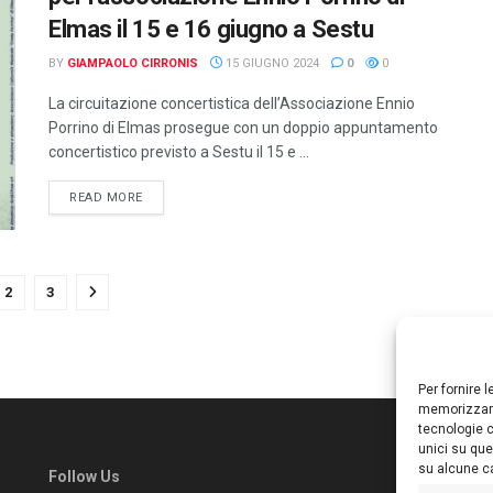
Elmas il 15 e 16 giugno a Sestu
BY
GIAMPAOLO CIRRONIS
15 GIUGNO 2024
0
0
La circuitazione concertistica dell’Associazione Ennio
Porrino di Elmas prosegue con un doppio appuntamento
concertistico previsto a Sestu il 15 e ...
DETAILS
READ MORE
2
3
Per fornire 
memorizzare
tecnologie c
unici su que
su alcune ca
Follow Us
Ed