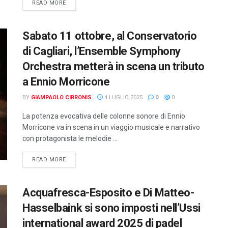
DETAILS
READ MORE
Sabato 11 ottobre, al Conservatorio
di Cagliari, l’Ensemble Symphony
Orchestra metterà in scena un tributo
a Ennio Morricone
BY
GIAMPAOLO CIRRONIS
4 LUGLIO 2025
0
0
La potenza evocativa delle colonne sonore di Ennio
Morricone va in scena in un viaggio musicale e narrativo
con protagonista le melodie ...
DETAILS
READ MORE
Acquafresca-Esposito e Di Matteo-
Hasselbaink si sono imposti nell’Ussi
international award 2025 di padel