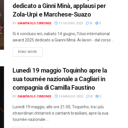
dedicato a Ginni Minà, applausi per
Zola-Urpi e Marchese-Suazo
BY
GIAMPAOLO CIRRONIS
15 GIUGNO 2025
0
0
Si è concluso ieri, sabato 14 giugno, l’Ussi international
award 2025 dedicato a Gianni Minà. Ai lavori - dal corso ...
DETAILS
READ MORE
Lunedì 19 maggio Toquinho apre la
sua tournée nazionale a Cagliari in
compagnia di Camilla Faustino
BY
GIAMPAOLO CIRRONIS
14 MAGGIO 2025
0
0
Lunedì 19 maggio, alle ore 21.00, Toquinho, tra i più
straordinari chitarristi e cantanti brasiliani, apre la sua
tournée nazionale ...