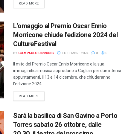
DETAILS
READ MORE
L’omaggio al Premio Oscar Ennio
Morricone chiude l’edizione 2024 del
CultureFestival
BY
GIAMPAOLO CIRRONIS
7 DICEMBRE 2024
0
0
Il mito del Premio Oscar Ennio Morricone e la sua
immaginifica musica approdano a Cagliari per due intensi
appuntamenti, il 13 e 14 dicembre, che chiuderanno
l’edizione 2024 ...
DETAILS
READ MORE
Sarà la basilica di San Gavino a Porto
Torres sabato 26 ottobre, dalle
20,30, il teatro del prossimo