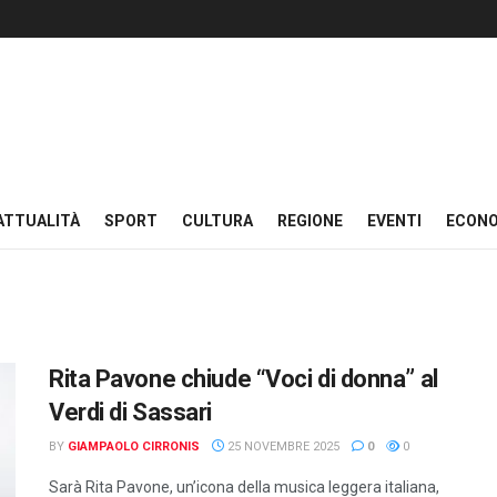
ATTUALITÀ
SPORT
CULTURA
REGIONE
EVENTI
ECON
Rita Pavone chiude “Voci di donna” al
Verdi di Sassari
BY
GIAMPAOLO CIRRONIS
25 NOVEMBRE 2025
0
0
Sarà Rita Pavone, un’icona della musica leggera italiana,