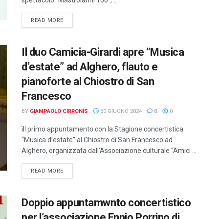
DETAILS
READ MORE
Il duo Camicia-Girardi apre “Musica
d’estate” ad Alghero, flauto e
pianoforte al Chiostro di San
Francesco
BY
GIAMPAOLO CIRRONIS
30 GIUGNO 2024
0
0
ìIl primo appuntamento con la Stagione concertistica
“Musica d’estate” al Chiostro di San Francesco ad
Alghero, organizzata dall’Associazione culturale “Amici ...
DETAILS
READ MORE
Doppio appuntamwnto concertistico
per l’associazione Ennio Porrino di