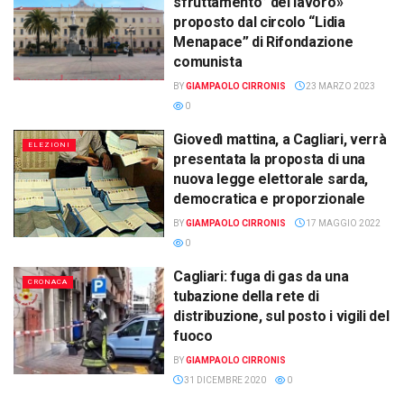
sfruttamento” del lavoro»
proposto dal circolo “Lidia
Menapace” di Rifondazione
comunista
BY
GIAMPAOLO CIRRONIS
23 MARZO 2023
0
Giovedì mattina, a Cagliari, verrà
ELEZIONI
presentata la proposta di una
nuova legge elettorale sarda,
democratica e proporzionale
BY
GIAMPAOLO CIRRONIS
17 MAGGIO 2022
0
Cagliari: fuga di gas da una
CRONACA
tubazione della rete di
distribuzione, sul posto i vigili del
fuoco
BY
GIAMPAOLO CIRRONIS
31 DICEMBRE 2020
0