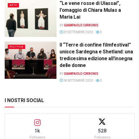
“Le vene rosse di Ulassai”,
ARTE
l’omaggio di Chiara Mulas a
Maria Lai
BY
GIAMPAOLO CIRRONIS
29 SETTEMBRE 2020
0
Il “Terre di confine filmfestival”
POLITICA
unisce Sardegna e Shetland: una
tredicesima edizione all’insegna
delle donne
BY
GIAMPAOLO CIRRONIS
18 SETTEMBRE 2020
0
I NOSTRI SOCIAL
1k
528
Followers
Followers