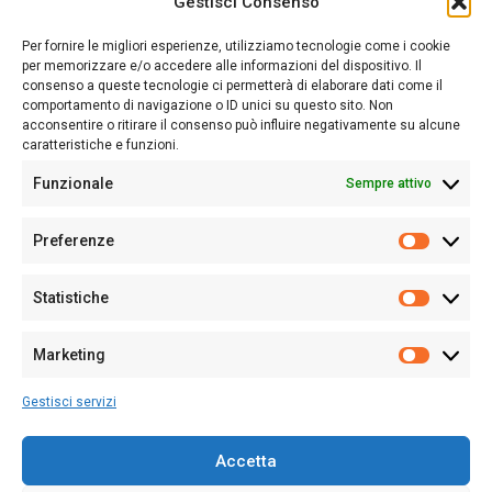
Gestisci Consenso
Sardegna Ieri-Oggi-Domani nasce per informare “liberamente” i
lettori su quanto accade in Sardegna, con un occhio rivolto al
Per fornire le migliori esperienze, utilizziamo tecnologie come i cookie
nostro passato e, soprattutto, al nostro futuro
per memorizzare e/o accedere alle informazioni del dispositivo. Il
consenso a queste tecnologie ci permetterà di elaborare dati come il
Follow Us
comportamento di navigazione o ID unici su questo sito. Non
acconsentire o ritirare il consenso può influire negativamente su alcune
caratteristiche e funzioni.
Funzionale
Sempre attivo
Editore:
Giampaolo Cirronis Ditta individuale
Preferenze
Sede:
Via Cristoforo Colombo 09013 Carbonia
Prefere
Direttore responsabile:
Giampaolo Cirronis
Partita IVA
02270380922
Statistiche
Statistic
N° di iscrizione al ROC:
9294
N° di iscrizione al Registro Stampa Tribunale di Cagliari:
N°
Marketing
128/2020 del 10/02/2020
Marketi
Tel.
+39 391 1265423
Gestisci servizi
Per la Pubblicità:
+39 328 6132020
Accetta