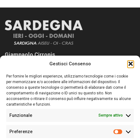
Giampaolo Cirronis
Gestisci Consenso
Sardegna Ieri-Oggi-Domani nasce per informare “liberamente” i
lettori su quanto accade in Sardegna, con un occhio rivolto al
Per fornire le migliori esperienze, utilizziamo tecnologie come i cookie
nostro passato e, soprattutto, al nostro futuro
per memorizzare e/o accedere alle informazioni del dispositivo. Il
consenso a queste tecnologie ci permetterà di elaborare dati come il
Follow Us
comportamento di navigazione o ID unici su questo sito. Non
acconsentire o ritirare il consenso può influire negativamente su alcune
caratteristiche e funzioni.
Funzionale
Sempre attivo
Editore:
Giampaolo Cirronis Ditta individuale
Preferenze
Sede:
Via Cristoforo Colombo 09013 Carbonia
Prefere
Direttore responsabile:
Giampaolo Cirronis