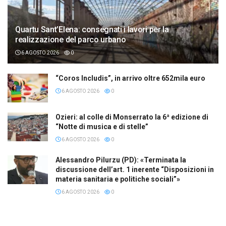
Quartu Sant’Elena: consegnati i lavori per la
realizzazione del parco urbano
6 AGOSTO 2026
0
“Coros Includis”, in arrivo oltre 652mila euro
6 AGOSTO 2026
0
Ozieri: al colle di Monserrato la 6ª edizione di
“Notte di musica e di stelle”
6 AGOSTO 2026
0
Alessandro Pilurzu (PD): «Terminata la
discussione dell’art. 1 inerente “Disposizioni in
materia sanitaria e politiche sociali”»
6 AGOSTO 2026
0