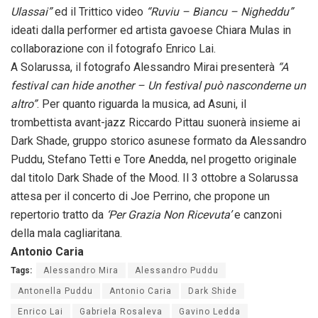
Ulassai”
ed il Trittico video
“Ruviu – Biancu – Nigheddu”
ideati dalla performer ed artista gavoese Chiara Mulas in
collaborazione con il fotografo Enrico Lai.
A Solarussa, il fotografo Alessandro Mirai presenterà
“A
festival can hide another – Un festival può nasconderne un
altro”
. Per quanto riguarda la musica, ad Asuni, il
trombettista avant-jazz Riccardo Pittau suonerà insieme ai
Dark Shade, gruppo storico asunese formato da Alessandro
Puddu, Stefano Tetti e Tore Anedda, nel progetto originale
dal titolo Dark Shade of the Mood. Il 3 ottobre a Solarussa
attesa per il concerto di Joe Perrino, che propone un
repertorio tratto da
‘Per Grazia Non Ricevuta’
e canzoni
della mala cagliaritana.
Antonio Caria
Tags:
Alessandro Mira
Alessandro Puddu
Antonella Puddu
Antonio Caria
Dark Shide
Enrico Lai
Gabriela Rosaleva
Gavino Ledda