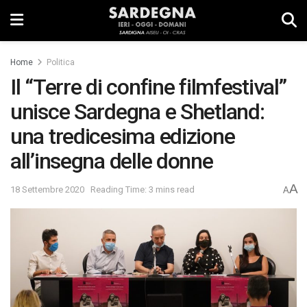
Home
Politica
Il “Terre di confine filmfestival”
unisce Sardegna e Shetland:
una tredicesima edizione
all’insegna delle donne
A
18 Settembre 2020
Reading Time: 3 mins read
A