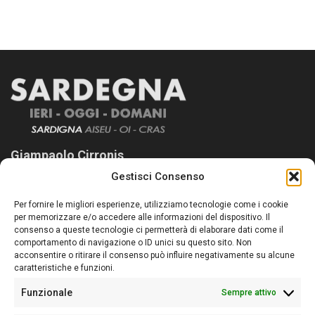
Giampaolo Cirronis
Gestisci Consenso
Sardegna Ieri-Oggi-Domani nasce per informare “liberamente” i
lettori su quanto accade in Sardegna, con un occhio rivolto al
Per fornire le migliori esperienze, utilizziamo tecnologie come i cookie
nostro passato e, soprattutto, al nostro futuro
per memorizzare e/o accedere alle informazioni del dispositivo. Il
consenso a queste tecnologie ci permetterà di elaborare dati come il
Follow Us
comportamento di navigazione o ID unici su questo sito. Non
acconsentire o ritirare il consenso può influire negativamente su alcune
caratteristiche e funzioni.
Funzionale
Sempre attivo
Editore:
Giampaolo Cirronis Ditta individuale