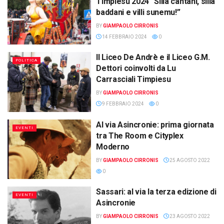
Timpiesu 2024 “Silla cantani, silla
baddani e villi sunemu!”
BY
GIAMPAOLO CIRRONIS
14 FEBBRAIO 2024
0
Il Liceo De Andrè e il Liceo G.M.
POLITICA
Dettori coinvolti da Lu
Carrasciali Timpiesu
BY
GIAMPAOLO CIRRONIS
9 FEBBRAIO 2024
0
Al via Asincronie: prima giornata
EVENTI
tra The Room e Cityplex
Moderno
BY
GIAMPAOLO CIRRONIS
25 AGOSTO 2022
0
Sassari: al via la terza edizione di
EVENTI
Asincronie
BY
GIAMPAOLO CIRRONIS
23 AGOSTO 2022