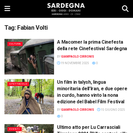
Tag:
Fabian Volti
A Macomer la prima Cinefesta
CULTURA
della rete Cinefestival Sardegna
BY
GIAMPAOLO CIRRONIS
19 NOVEMBRE 2025
0
Un film in talysh, lingua
SPETTACOLO
minoritaria dell’Iran, e due opere
in curdo, hanno vinto la nona
edizione del Babel Film Festival
BY
GIAMPAOLO CIRRONIS
15 GIUGNO 2025
0
Ultimo atto per Lu Carrasciali
EVENTI