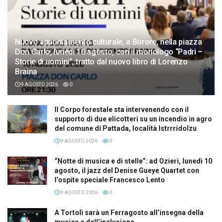
Nuovo appuntamento culturale, a Borore, nella piazza
Don Carlo, lunedì 10 agosto, con il monologo “Padri –
Storie di uomini”, tratto dal nuovo libro di Lorenzo
Braina
9 AGOSTO 2026
0
Il Corpo forestale sta intervenendo con il
supporto di due elicotteri su un incendio in agro
del comune di Pattada, località Istrrridolzu
9 AGOSTO 2026
0
“Notte di musica e di stelle”: ad Ozieri, lunedì 10
agosto, il jazz del Denise Gueye Quartet con
l’ospite speciale Francesco Lento
9 AGOSTO 2026
0
A Tortolì sarà un Ferragosto all’insegna della
musica e dell’inclusione