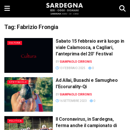
Tag:
Fabrizio Frongia
Sabato 15 febbraio avrà luogo in
CULTURA
viale Calamosca, a Cagliari,
l’anteprima del 20° Festival
BY
GIAMPAOLO CIRRONIS
13 FEBBRAIO 2025
0
Ad Allai, Busachi e Samugheo
SPETTACOLO
l’Ecorurality-Qi
BY
GIAMPAOLO CIRRONIS
16 SETTEMBRE 2023
0
Il Coronavirus, in Sardegna,
POLITICA
ferma anche il campionato di