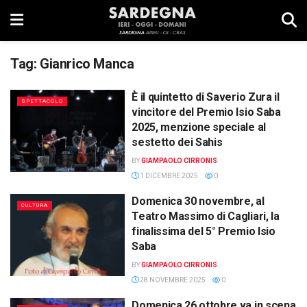
Tag:
Gianrico Manca
È il quintetto di Saverio Zura il
SPETTACOLO
vincitore del Premio Isio Saba
2025, menzione speciale al
sestetto dei Sahis
BY
GIAMPAOLO CIRRONIS
1 DICEMBRE 2025
0
Domenica 30 novembre, al
CULTURA
Teatro Massimo di Cagliari, la
finalissima del 5° Premio Isio
Saba
BY
GIAMPAOLO CIRRONIS
28 NOVEMBRE 2025
0
Domenica 26 ottobre va in scena