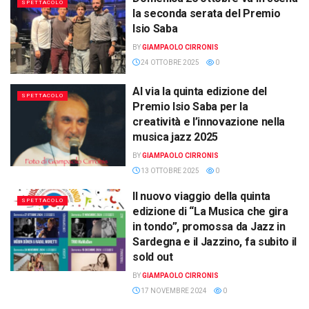
SPETTACOLO
la seconda serata del Premio
Isio Saba
BY
GIAMPAOLO CIRRONIS
24 OTTOBRE 2025
0
Al via la quinta edizione del
SPETTACOLO
Premio Isio Saba per la
creatività e l’innovazione nella
musica jazz 2025
BY
GIAMPAOLO CIRRONIS
13 OTTOBRE 2025
0
Il nuovo viaggio della quinta
SPETTACOLO
edizione di “La Musica che gira
in tondo”, promossa da Jazz in
Sardegna e il Jazzino, fa subito il
sold out
BY
GIAMPAOLO CIRRONIS
17 NOVEMBRE 2024
0