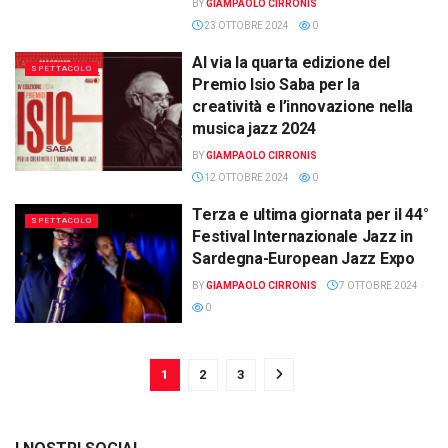
BY
GIAMPAOLO CIRRONIS
23 OTTOBRE 2024
0
Al via la quarta edizione del
SPETTACOLO
Premio Isio Saba per la
creatività e l’innovazione nella
musica jazz 2024
BY
GIAMPAOLO CIRRONIS
12 OTTOBRE 2024
0
Terza e ultima giornata per il 44°
SPETTACOLO
Festival Internazionale Jazz in
Sardegna-European Jazz Expo
BY
GIAMPAOLO CIRRONIS
7 OTTOBRE 2024
0
1
2
3