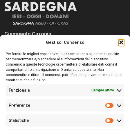
Giampaolo Cirronis
Gestisci Consenso
Sardegna Ieri-Oggi-Domani nasce per informare “liberamente” i
lettori su quanto accade in Sardegna, con un occhio rivolto al
Per fornire le migliori esperienze, utilizziamo tecnologie come i cookie
nostro passato e, soprattutto, al nostro futuro
per memorizzare e/o accedere alle informazioni del dispositivo. Il
consenso a queste tecnologie ci permetterà di elaborare dati come il
Follow Us
comportamento di navigazione o ID unici su questo sito. Non
acconsentire o ritirare il consenso può influire negativamente su alcune
caratteristiche e funzioni.
Funzionale
Sempre attivo
Editore:
Giampaolo Cirronis Ditta individuale
Preferenze
Sede:
Via Cristoforo Colombo 09013 Carbonia
Prefere
Direttore responsabile:
Giampaolo Cirronis
Partita IVA
02270380922
Statistiche
Statistic
N° di iscrizione al ROC:
9294