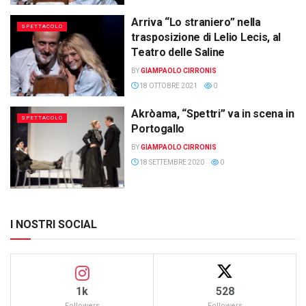
Arriva “Lo straniero” nella
SPETTACOLO
trasposizione di Lelio Lecis, al
Teatro delle Saline
BY
GIAMPAOLO CIRRONIS
18 OTTOBRE 2021
0
Akròama, “Spettri” va in scena in
SPETTACOLO
Portogallo
BY
GIAMPAOLO CIRRONIS
18 SETTEMBRE 2020
0
I NOSTRI SOCIAL
1k
528
Followers
Followers