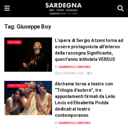
Tag:
Giuseppe Boy
L’opera di Sergio Atzeni torna ad
CULTURA
essere protagonista all’interno
della rassegna Significante,
quest’anno intitolata VERSUS
BY
GIAMPAOLO CIRRONIS
20 FEBBRAIO 2025
0
Akròama torna a teatro con
SPETTACOLO
“Trilogia d’autore”, tre
appuntamenti firmati da Lelio
Lecis ed Elisabetta Podda
dedicati al teatro
contemporaneo
BY
GIAMPAOLO CIRRONIS