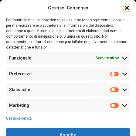
Gestisci Consenso
Sardegna Ieri-Oggi-Domani nasce per informare “liberamente” i
lettori su quanto accade in Sardegna, con un occhio rivolto al
Per fornire le migliori esperienze, utilizziamo tecnologie come i cookie
nostro passato e, soprattutto, al nostro futuro
per memorizzare e/o accedere alle informazioni del dispositivo. Il
consenso a queste tecnologie ci permetterà di elaborare dati come il
Follow Us
comportamento di navigazione o ID unici su questo sito. Non
acconsentire o ritirare il consenso può influire negativamente su alcune
caratteristiche e funzioni.
Funzionale
Sempre attivo
Editore:
Giampaolo Cirronis Ditta individuale
Preferenze
Sede:
Via Cristoforo Colombo 09013 Carbonia
Prefere
Direttore responsabile:
Giampaolo Cirronis
Partita IVA
02270380922
Statistiche
Statistic
N° di iscrizione al ROC:
9294
N° di iscrizione al Registro Stampa Tribunale di Cagliari:
N°
Marketing
128/2020 del 10/02/2020
Marketi
Tel.
+39 391 1265423
Gestisci servizi
Per la Pubblicità:
+39 328 6132020
Accetta