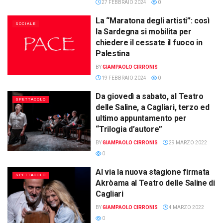
27 FEBBRAIO 2024
0
La “Maratona degli artisti”: così
SOCIALE
la Sardegna si mobilita per
chiedere il cessate il fuoco in
Palestina
BY
GIAMPAOLO CIRRONIS
19 FEBBRAIO 2024
0
Da giovedì a sabato, al Teatro
SPETTACOLO
delle Saline, a Cagliari, terzo ed
ultimo appuntamento per
“Trilogia d’autore”
BY
GIAMPAOLO CIRRONIS
29 MARZO 2022
0
Al via la nuova stagione firmata
SPETTACOLO
Akròama al Teatro delle Saline di
Cagliari
BY
GIAMPAOLO CIRRONIS
4 MARZO 2022
0