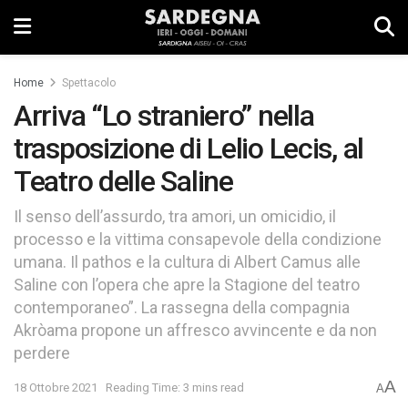
Home
Spettacolo
Arriva “Lo straniero” nella
trasposizione di Lelio Lecis, al
Teatro delle Saline
Il senso dell’assurdo, tra amori, un omicidio, il
processo e la vittima consapevole della condizione
umana. Il pathos e la cultura di Albert Camus alle
Saline con l’opera che apre la Stagione del teatro
contemporaneo”. La rassegna della compagnia
Akròama propone un affresco avvincente e da non
perdere
A
18 Ottobre 2021
Reading Time: 3 mins read
A