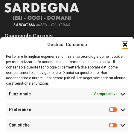
Giampaolo Cirronis
Gestisci Consenso
Sardegna Ieri-Oggi-Domani nasce per informare “liberamente” i
lettori su quanto accade in Sardegna, con un occhio rivolto al
Per fornire le migliori esperienze, utilizziamo tecnologie come i cookie
nostro passato e, soprattutto, al nostro futuro
per memorizzare e/o accedere alle informazioni del dispositivo. Il
consenso a queste tecnologie ci permetterà di elaborare dati come il
Follow Us
comportamento di navigazione o ID unici su questo sito. Non
acconsentire o ritirare il consenso può influire negativamente su alcune
caratteristiche e funzioni.
Funzionale
Sempre attivo
Editore:
Giampaolo Cirronis Ditta individuale
Preferenze
Sede:
Via Cristoforo Colombo 09013 Carbonia
Prefere
Direttore responsabile:
Giampaolo Cirronis
Partita IVA
02270380922
Statistiche
Statistic
N° di iscrizione al ROC:
9294