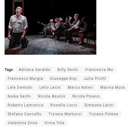
Tags:
Adriana Geraldo
Billy Sechi
Francesca Mu
Francesco Murgia
Giuseppe Boy
Julia Pirchl
Lele Dentoni
Lelio Lecis
Marco Nateri
Marina Mura
Naika Sechi
Nicola Asunis
Nicola Pisano
Roberto Lamonica
Rosella Locci
Simeone Latini
Stefano Cancellu
Tiziana Martucci
Tiziano Polese
Valentina Enna
Virna Tola