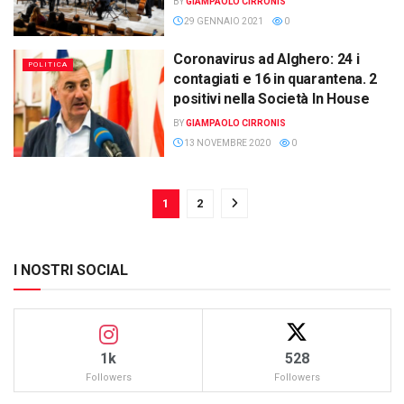
BY
GIAMPAOLO CIRRONIS
29 GENNAIO 2021
0
Coronavirus ad Alghero: 24 i
POLITICA
contagiati e 16 in quarantena. 2
positivi nella Società In House
BY
GIAMPAOLO CIRRONIS
13 NOVEMBRE 2020
0
1
2
I NOSTRI SOCIAL
1k
528
Followers
Followers