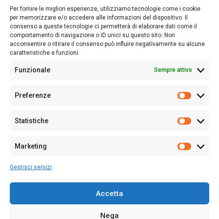
lettori su quanto accade in Sardegna, con un occhio rivolto al
Per fornire le migliori esperienze, utilizziamo tecnologie come i cookie
nostro passato e, soprattutto, al nostro futuro
per memorizzare e/o accedere alle informazioni del dispositivo. Il
consenso a queste tecnologie ci permetterà di elaborare dati come il
Follow Us
comportamento di navigazione o ID unici su questo sito. Non
acconsentire o ritirare il consenso può influire negativamente su alcune
caratteristiche e funzioni.
Funzionale
Sempre attivo
Editore:
Giampaolo Cirronis Ditta individuale
Preferenze
Sede:
Via Cristoforo Colombo 09013 Carbonia
Prefere
Direttore responsabile:
Giampaolo Cirronis
Partita IVA
02270380922
Statistiche
Statistic
N° di iscrizione al ROC:
9294
N° di iscrizione al Registro Stampa Tribunale di Cagliari:
N°
Marketing
128/2020 del 10/02/2020
Marketi
Tel.
+39 391 1265423
Gestisci servizi
Per la Pubblicità:
+39 328 6132020
Accetta
Nega