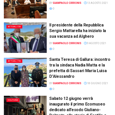
BY
GIAMPAOLO CIRRONIS
13 AGOSTO 2021
0
Il presidente della Repubblica
ATTUALITÀ
Sergio Mattarella ha iniziato la
sua vacanza ad Alghero
BY
GIAMPAOLO CIRRONIS
9 AGOSTO 2021
0
Santa Teresa di Gallura: incontro
ATTUALITÀ
tra la sindaca Nadia Matta e la
prefetta di Sassari Maria Luisa
D’Alessandro
BY
GIAMPAOLO CIRRONIS
18 GIUGNO 2021
0
Sabato 12 giugno verrà
CULTURA
inaugurato il primo Ecomuseo
dedicato all’esodo Giuliano-