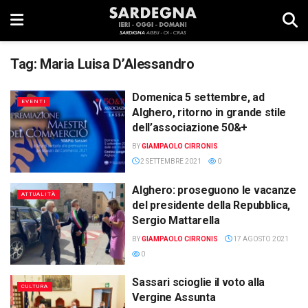
Tag:
Maria Luisa D’Alessandro
Domenica 5 settembre, ad
EVENTI
Alghero, ritorno in grande stile
dell’associazione 50&+
BY
GIAMPAOLO CIRRONIS
2 SETTEMBRE 2021
0
Alghero: proseguono le vacanze
ATTUALITÀ
del presidente della Repubblica,
Sergio Mattarella
BY
GIAMPAOLO CIRRONIS
17 AGOSTO 2021
0
Sassari scioglie il voto alla
CULTURA
Vergine Assunta