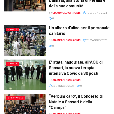
Dalmata, alla storia di Fertilia e
della sua comunità
BY
GIAMPAOLO CIRRONIS
10 GIUGNO 2021
0
Un albero d’ulivo per il personale
SANITÀ
sanitario
BY
GIAMPAOLO CIRRONIS
28 MAGGIO 2021
0
E’ stata inaugurata, all’AOU di
SANITÀ
Sassari, la nuova terapia
intensiva Covid da 30 posti
BY
GIAMPAOLO CIRRONIS
25 GENNAIO 2021
0
“Verbum caro”, il Concerto di
SPETTACOLO
Natale a Sassari è della
“Canepa”