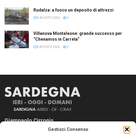
Rudalza: a fuoco un deposito di attrezzi
8 AGOSTO 2026
0
Villanova Monteleone: grande successo per
“Chenamos in Carrela”
8 AGOSTO 2026
0
Giampaolo Cirronis
Gestisci Consenso
Sardegna Ieri-Oggi-Domani nasce per informare “liberamente” i