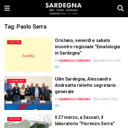
Tag:
Paolo Serra
Oristano, venerdì e sabato
SANITÀ
incontro regionale “Ematologia
in Sardegna”
BY
GIAMPAOLO CIRRONIS
20 MAGGIO 2026
0
Uilm Sardegna, Alessandro
SINDACATO
Andreatta rieletto segretario
generale
BY
GIAMPAOLO CIRRONIS
24 APRILE 2026
0
Il 27 marzo, a Sassari, il
CULTURA
laboratorio “Fiorenzo Serra”