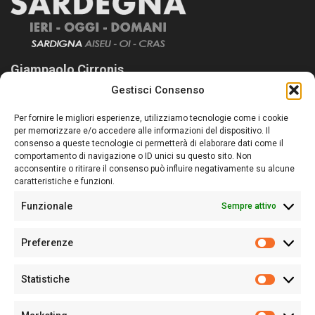
Giampaolo Cirronis
Gestisci Consenso
Sardegna Ieri-Oggi-Domani nasce per informare “liberamente” i
lettori su quanto accade in Sardegna, con un occhio rivolto al
Per fornire le migliori esperienze, utilizziamo tecnologie come i cookie
nostro passato e, soprattutto, al nostro futuro
per memorizzare e/o accedere alle informazioni del dispositivo. Il
consenso a queste tecnologie ci permetterà di elaborare dati come il
Follow Us
comportamento di navigazione o ID unici su questo sito. Non
acconsentire o ritirare il consenso può influire negativamente su alcune
caratteristiche e funzioni.
Funzionale
Sempre attivo
Editore:
Giampaolo Cirronis Ditta individuale
Preferenze
Sede:
Via Cristoforo Colombo 09013 Carbonia
Prefere
Direttore responsabile:
Giampaolo Cirronis
Partita IVA
02270380922
Statistiche
Statistic
N° di iscrizione al ROC:
9294
N° di iscrizione al Registro Stampa Tribunale di Cagliari:
N°