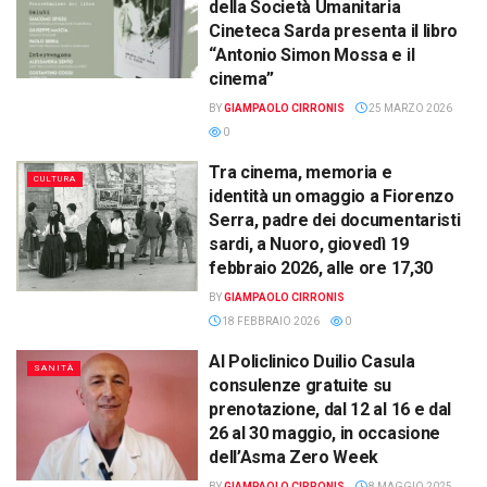
della Società Umanitaria
Cineteca Sarda presenta il libro
“Antonio Simon Mossa e il
cinema”
BY
GIAMPAOLO CIRRONIS
25 MARZO 2026
0
Tra cinema, memoria e
CULTURA
identità un omaggio a Fiorenzo
Serra, padre dei documentaristi
sardi, a Nuoro, giovedì 19
febbraio 2026, alle ore 17,30
BY
GIAMPAOLO CIRRONIS
18 FEBBRAIO 2026
0
Al Policlinico Duilio Casula
SANITÀ
consulenze gratuite su
prenotazione, dal 12 al 16 e dal
26 al 30 maggio, in occasione
dell’Asma Zero Week
BY
GIAMPAOLO CIRRONIS
8 MAGGIO 2025