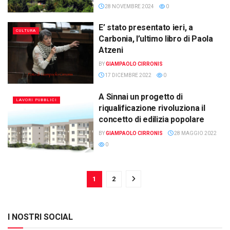
28 NOVEMBRE 2024
0
E’ stato presentato ieri, a
CULTURA
Carbonia, l’ultimo libro di Paola
Atzeni
BY
GIAMPAOLO CIRRONIS
17 DICEMBRE 2022
0
A Sinnai un progetto di
LAVORI PUBBLICI
riqualificazione rivoluziona il
concetto di edilizia popolare
BY
GIAMPAOLO CIRRONIS
28 MAGGIO 2022
0
1
2
I NOSTRI SOCIAL