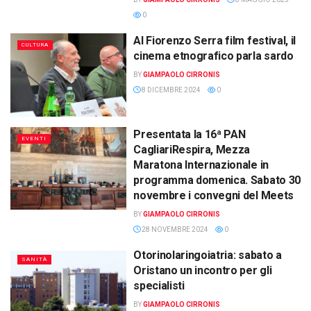
0
Al Fiorenzo Serra film festival, il
CULTURA
cinema etnografico parla sardo
BY
GIAMPAOLO CIRRONIS
8 DICEMBRE 2024
0
Presentata la 16ª PAN
EVENTI
CagliariRespira, Mezza
Maratona Internazionale in
programma domenica. Sabato 30
novembre i convegni del Meets
BY
GIAMPAOLO CIRRONIS
28 NOVEMBRE 2024
0
Otorinolaringoiatria: sabato a
SANITÀ
Oristano un incontro per gli
specialisti
BY
GIAMPAOLO CIRRONIS