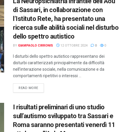
La Neuropsichiatria infantile dell’Aou
di Sassari, in collaborazione con
l’Istituto Rete, ha presentato una
ricerca sulle abilità sociali nel disturbo
dello spettro autistico
BY
GIAMPAOLO CIRRONIS
12 OTTOBRE 2024
0
0
I disturbi dello spettro autistico rappresentano dei
disturbi caratterizzati principalmente da difficoltà
nell’interazione sociale, nella comunicazione e da
comportamenti ripetitivi o interessi ...
DETAILS
READ MORE
I risultati preliminari di uno studio
sull’autismo sviluppato tra Sassari e
Roma saranno presentati venerdì 11