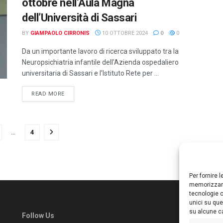
ottobre nell’Aula Magna
dell’Università di Sassari
BY
GIAMPAOLO CIRRONIS
10 OTTOBRE 2024
0
0
Da un importante lavoro di ricerca sviluppato tra la
Neuropsichiatria infantile dell’Azienda ospedaliero
universitaria di Sassari e l’Istituto Rete per ...
DETAILS
READ MORE
…
4
Per fornire 
memorizzare
tecnologie c
unici su que
su alcune ca
Follow Us
Ed