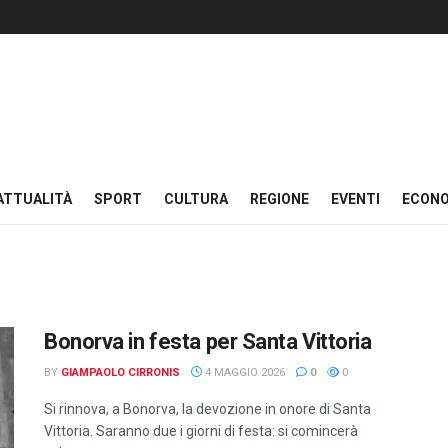
ATTUALITÀ
SPORT
CULTURA
REGIONE
EVENTI
ECON
Bonorva in festa per Santa Vittoria
BY
GIAMPAOLO CIRRONIS
4 MAGGIO 2026
0
0
Si rinnova, a Bonorva, la devozione in onore di Santa
Vittoria. Saranno due i giorni di festa: si comincerà