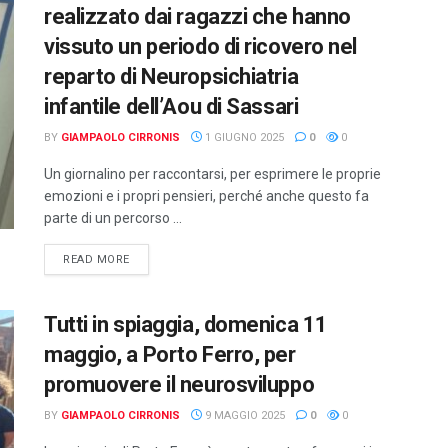
realizzato dai ragazzi che hanno
vissuto un periodo di ricovero nel
reparto di Neuropsichiatria
infantile dell’Aou di Sassari
BY
GIAMPAOLO CIRRONIS
1 GIUGNO 2025
0
0
Un giornalino per raccontarsi, per esprimere le proprie
emozioni e i propri pensieri, perché anche questo fa
parte di un percorso ...
DETAILS
READ MORE
Tutti in spiaggia, domenica 11
maggio, a Porto Ferro, per
promuovere il neurosviluppo
BY
GIAMPAOLO CIRRONIS
9 MAGGIO 2025
0
0