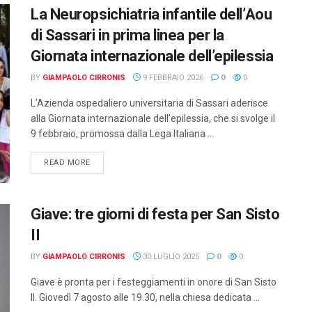
La Neuropsichiatria infantile dell’Aou
di Sassari in prima linea per la
Giornata internazionale dell’epilessia
BY
GIAMPAOLO CIRRONIS
9 FEBBRAIO 2026
0
0
L’Azienda ospedaliero universitaria di Sassari aderisce
alla Giornata internazionale dell’epilessia, che si svolge il
9 febbraio, promossa dalla Lega Italiana ...
DETAILS
READ MORE
Giave: tre giorni di festa per San Sisto
II
BY
GIAMPAOLO CIRRONIS
30 LUGLIO 2025
0
0
Giave è pronta per i festeggiamenti in onore di San Sisto
II. Giovedì 7 agosto alle 19.30, nella chiesa dedicata ...