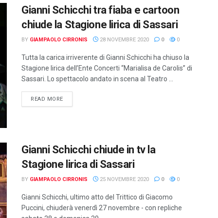
Gianni Schicchi tra fiaba e cartoon
chiude la Stagione lirica di Sassari
BY
GIAMPAOLO CIRRONIS
28 NOVEMBRE 2020
0
0
Tutta la carica irriverente di Gianni Schicchi ha chiuso la
Stagione lirica dell’Ente Concerti “Marialisa de Carolis” di
Sassari. Lo spettacolo andato in scena al Teatro ...
DETAILS
READ MORE
Gianni Schicchi chiude in tv la
Stagione lirica di Sassari
BY
GIAMPAOLO CIRRONIS
25 NOVEMBRE 2020
0
0
Gianni Schicchi, ultimo atto del Trittico di Giacomo
Puccini, chiuderà venerdì 27 novembre - con repliche