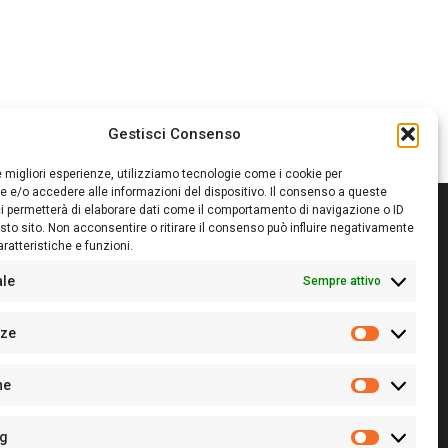
Gestisci Consenso
le migliori esperienze, utilizziamo tecnologie come i cookie per
 e/o accedere alle informazioni del dispositivo. Il consenso a queste
i permetterà di elaborare dati come il comportamento di navigazione o ID
sto sito. Non acconsentire o ritirare il consenso può influire negativamente
ratteristiche e funzioni.
itore:
Giampaolo Cirronis Ditta individuale
ede:
Via Cristoforo Colombo 09013 Carbonia
ale
Sempre attivo
rettore responsabile:
Giampaolo Cirronis
rtita IVA
02270380922
nze
 di iscrizione al ROC:
9294
Preferenz
 di iscrizione al Registro Stampa Tribunale di Cagliari:
he
 128/2020 del 10/02/2020
Statistiche
l.
+39 391 1265423
r la Pubblicità:
+39 328 6132020
ng
Marketing