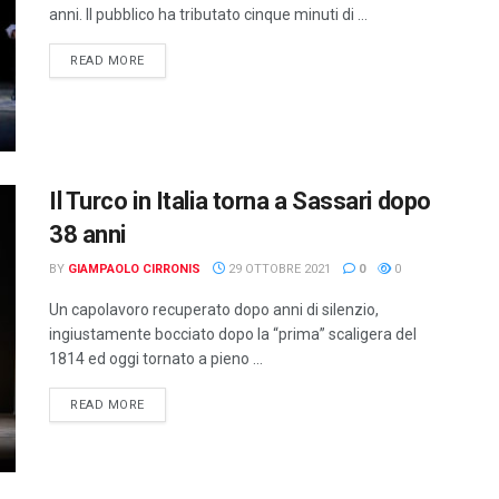
anni. Il pubblico ha tributato cinque minuti di ...
DETAILS
READ MORE
Il Turco in Italia torna a Sassari dopo
38 anni
BY
GIAMPAOLO CIRRONIS
29 OTTOBRE 2021
0
0
Un capolavoro recuperato dopo anni di silenzio,
ingiustamente bocciato dopo la “prima” scaligera del
1814 ed oggi tornato a pieno ...
DETAILS
READ MORE