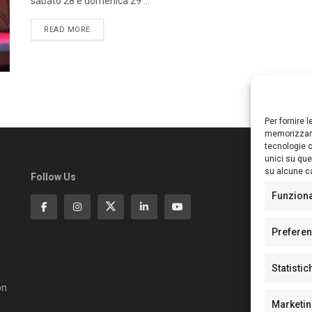
sabato 28 e domenica 29 ...
DETAILS
READ MORE
Per fornire 
memorizzare
tecnologie c
unici su que
su alcune ca
Follow Us
Ed
S
Funzion
Di
Pa
Prefere
N°
N°
Statistic
N°
Te
on
Pe
Marketi