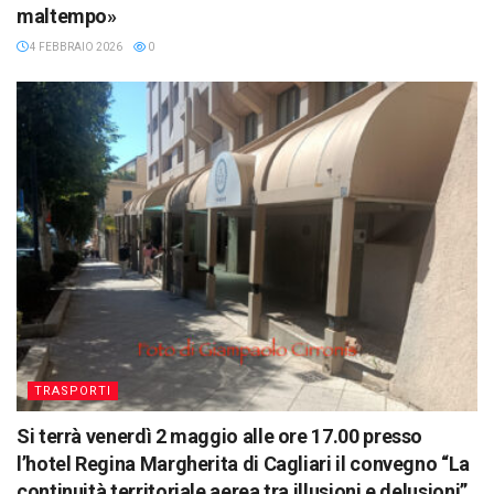
maltempo»
4 FEBBRAIO 2026
0
TRASPORTI
Si terrà venerdì 2 maggio alle ore 17.00 presso
l’hotel Regina Margherita di Cagliari il convegno “La
continuità territoriale aerea tra illusioni e delusioni”