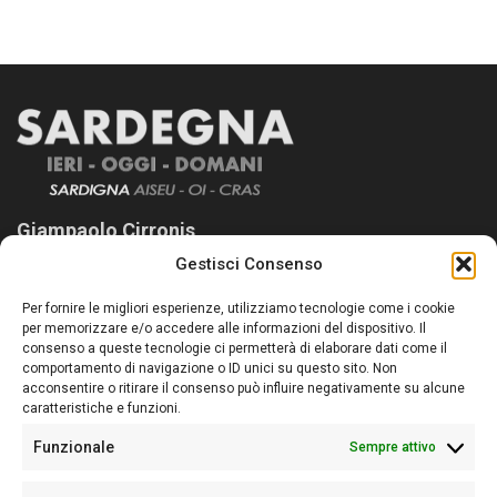
Giampaolo Cirronis
Gestisci Consenso
Sardegna Ieri-Oggi-Domani nasce per informare “liberamente” i
lettori su quanto accade in Sardegna, con un occhio rivolto al
Per fornire le migliori esperienze, utilizziamo tecnologie come i cookie
nostro passato e, soprattutto, al nostro futuro
per memorizzare e/o accedere alle informazioni del dispositivo. Il
consenso a queste tecnologie ci permetterà di elaborare dati come il
Follow Us
comportamento di navigazione o ID unici su questo sito. Non
acconsentire o ritirare il consenso può influire negativamente su alcune
caratteristiche e funzioni.
Funzionale
Sempre attivo
Editore:
Giampaolo Cirronis Ditta individuale