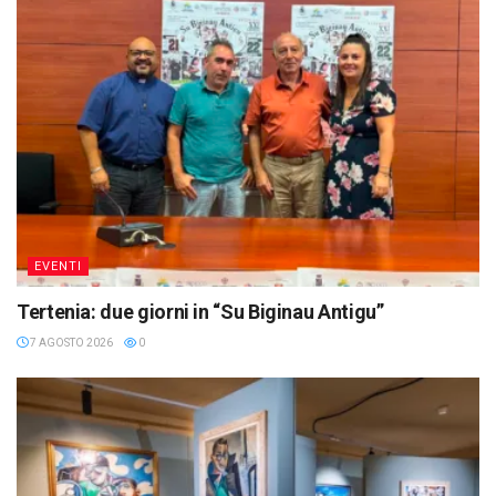
EVENTI
Tertenia: due giorni in “Su Biginau Antigu”
7 AGOSTO 2026
0