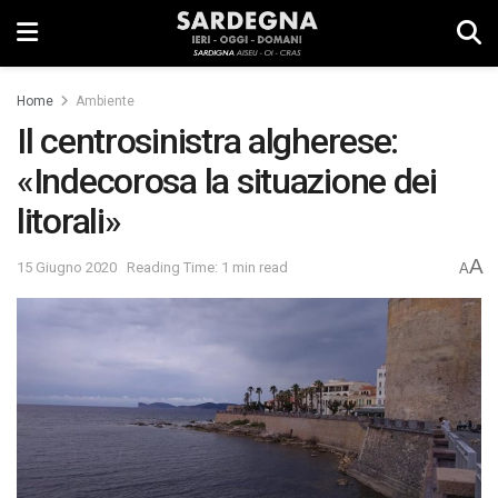
Home
Ambiente
Il centrosinistra algherese:
«Indecorosa la situazione dei
litorali»
A
15 Giugno 2020
Reading Time: 1 min read
A