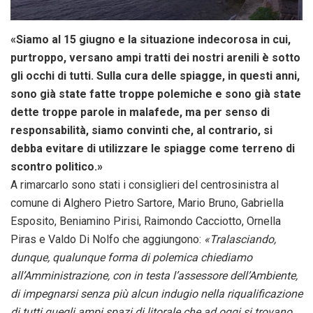
«Siamo al 15 giugno e la situazione indecorosa in cui,
purtroppo, versano ampi tratti dei nostri arenili è sotto
gli occhi di tutti. Sulla cura delle spiagge, in questi anni,
sono già state fatte troppe polemiche e sono già state
dette troppe parole in malafede, ma per senso di
responsabilità, siamo convinti che, al contrario, si
debba evitare di utilizzare le spiagge come terreno di
scontro politico.»
A rimarcarlo sono stati i consiglieri del centrosinistra al
comune di Alghero Pietro Sartore, Mario Bruno, Gabriella
Esposito, Beniamino Pirisi, Raimondo Cacciotto, Ornella
Piras e Valdo Di Nolfo che aggiungono:
«Tralasciando,
dunque, qualunque forma di polemica chiediamo
all’Amministrazione, con in testa l’assessore dell’Ambiente,
di impegnarsi senza più alcun indugio nella riqualificazione
di tutti quegli ampi spazi di litorale che ad oggi si trovano