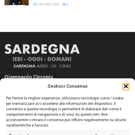
7 AGOSTO 2026
0
Giampaolo Cirronis
Gestisci Consenso
Sardegna Ieri-Oggi-Domani nasce per informare “liberamente” i
lettori su quanto accade in Sardegna, con un occhio rivolto al
Per fornire le migliori esperienze, utilizziamo tecnologie come i cookie
nostro passato e, soprattutto, al nostro futuro
per memorizzare e/o accedere alle informazioni del dispositivo. Il
consenso a queste tecnologie ci permetterà di elaborare dati come il
Follow Us
comportamento di navigazione o ID unici su questo sito. Non
acconsentire o ritirare il consenso può influire negativamente su alcune
caratteristiche e funzioni.