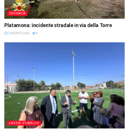
CRONACA
Platamona: incidente stradale in via della Torre
7 AGOSTO 2026
0
LAVORI PUBBLICI