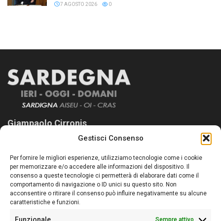
7 AGOSTO 2026
0
Giampaolo Cirronis
Gestisci Consenso
Sardegna Ieri-Oggi-Domani nasce per informare “liberamente” i
lettori su quanto accade in Sardegna, con un occhio rivolto al
Per fornire le migliori esperienze, utilizziamo tecnologie come i cookie
nostro passato e, soprattutto, al nostro futuro
per memorizzare e/o accedere alle informazioni del dispositivo. Il
consenso a queste tecnologie ci permetterà di elaborare dati come il
Follow Us
comportamento di navigazione o ID unici su questo sito. Non
acconsentire o ritirare il consenso può influire negativamente su alcune
caratteristiche e funzioni.
Funzionale
Sempre attivo