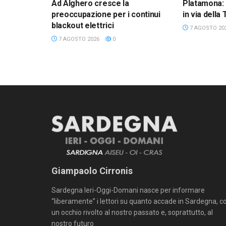
Ad Alghero cresce la
Platamona: 
preoccupazione per i continui
in via della
blackout elettrici
7 AGOSTO 20
7 AGOSTO 2026
0
Giampaolo Cirronis
Sardegna Ieri-Oggi-Domani nasce per informare
“liberamente” i lettori su quanto accade in Sardegna, c
un occhio rivolto al nostro passato e, soprattutto, al
nostro futuro