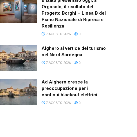
È stato presentato oggi, a
Orgosolo, il risultato del
Progetto Borghi – Linea B del
Piano Nazionale di Ripresa e
Resilienza
7 AGOSTO 2026
0
Alghero al vertice del turismo
nel Nord Sardegna
7 AGOSTO 2026
0
Ad Alghero cresce la
preoccupazione per i
continui blackout elettrici
7 AGOSTO 2026
0