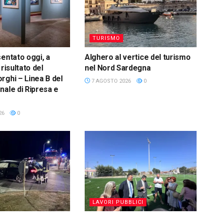
TURISMO
sentato oggi, a
Alghero al vertice del turismo
 risultato del
nel Nord Sardegna
rghi – Linea B del
7 AGOSTO 2026
0
nale di Ripresa e
26
0
LAVORI PUBBLICI