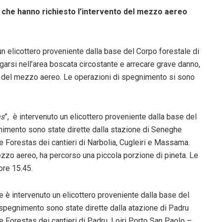
di che hanno richiesto l’intervento del mezzo aereo
n elicottero proveniente dalla base del Corpo forestale di
pagarsi nell’area boscata circostante e arrecare grave danno,
o del mezzo aereo. Le operazioni di spegnimento si sono
as
”, è intervenuto un elicottero proveniente dalla base del
nimento sono state dirette dalla stazione di Seneghe
e Forestas dei cantieri di Narbolia, Cugleiri e Massama.
ezzo aereo, ha percorso una piccola porzione di pineta. Le
ore 15.45.
e è intervenuto un elicottero proveniente dalla base del
i spegnimento sono state dirette dalla atazione di Padru
 Forestas dei cantieri di Padru, Loiri Porto San Paolo –