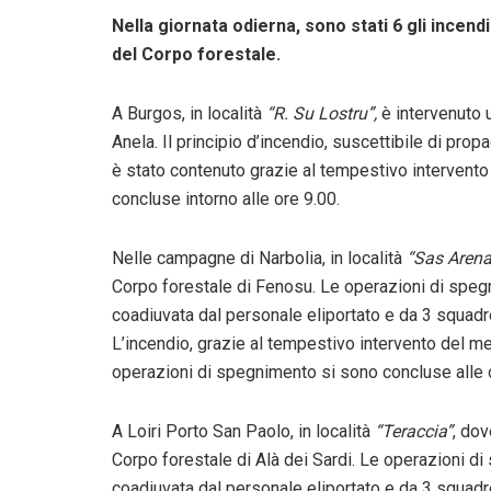
Nella giornata odierna, sono stati 6 gli incen
del Corpo forestale.
A
Burgos, in località
“R. Su Lostru”,
è intervenuto u
Anela. Il principio d’incendio, suscettibile di pro
è stato contenuto grazie al tempestivo intervent
concluse intorno alle ore 9.00.
Nelle campagne di Narbolia, in località
“Sas Aren
Corpo forestale di Fenosu. Le operazioni di speg
coadiuvata dal personale eliportato e da 3 squadr
L’incendio, grazie al tempestivo intervento del m
operazioni di spegnimento si sono concluse alle 
A Loiri Porto San Paolo, in località
“Teraccia”
, dov
Corpo forestale di Alà dei Sardi. Le operazioni d
coadiuvata dal personale eliportato e da 3 squadre