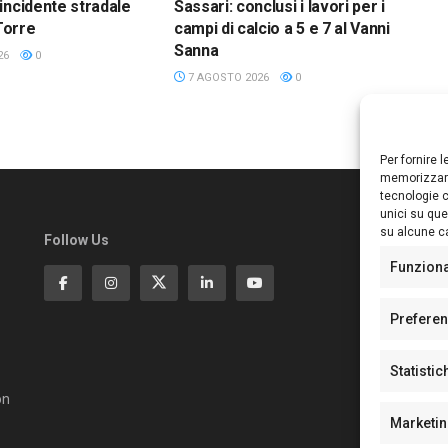
incidente stradale
Sassari: conclusi i lavori per i
 Torre
campi di calcio a 5 e 7 al Vanni
Sanna
26
0
7 AGOSTO 2026
0
Per fornire 
memorizzare
tecnologie c
unici su que
su alcune ca
Follow Us
Ed
S
Funzion
Di
Pa
Prefere
N°
N°
Statistic
N°
Te
on
Pe
Marketi