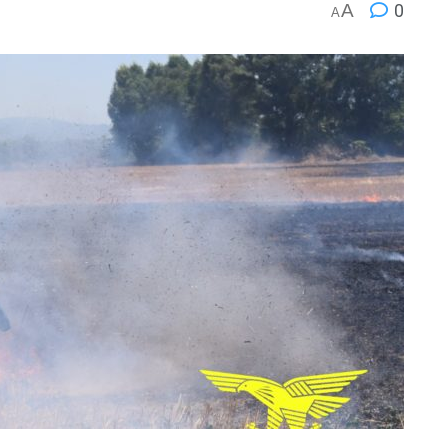
A
0
A