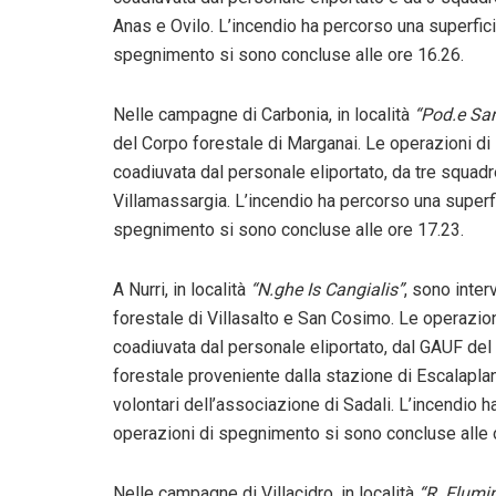
Anas e Ovilo. L’incendio ha percorso una superfici
spegnimento si sono concluse alle ore 16.26.
Nelle campagne di Carbonia, in località
“Pod.e San
del Corpo forestale di Marganai. Le operazioni di
coadiuvata dal personale eliportato, da tre squadre
Villamassargia. L’incendio ha percorso una superfic
spegnimento si sono concluse alle ore 17.23.
A Nurri, in località
“N.ghe Is Cangialis”
, sono inter
forestale di Villasalto e San Cosimo. Le operazion
coadiuvata dal personale eliportato, dal GAUF del 
forestale proveniente dalla stazione di Escalapla
volontari dell’associazione di Sadali. L’incendio 
operazioni di spegnimento si sono concluse alle 
Nelle campagne di Villacidro, in località
“R. Flumi