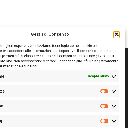
Gestisci Consenso
le migliori esperienze, utilizziamo tecnologie come i cookie per
 e/o accedere alle informazioni del dispositivo. Il consenso a queste
i permetterà di elaborare dati come il comportamento di navigazione o ID
sto sito. Non acconsentire o ritirare il consenso può influire negativamente
ratteristiche e funzioni.
itore:
Giampaolo Cirronis Ditta individuale
ede:
Via Cristoforo Colombo 09013 Carbonia
ale
Sempre attivo
rettore responsabile:
Giampaolo Cirronis
rtita IVA
02270380922
nze
 di iscrizione al ROC:
9294
Preferenz
 di iscrizione al Registro Stampa Tribunale di Cagliari:
he
 128/2020 del 10/02/2020
Statistiche
l.
+39 391 1265423
r la Pubblicità:
+39 328 6132020
ng
Marketing