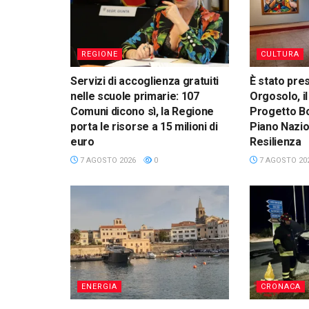
REGIONE
CULTURA
Servizi di accoglienza gratuiti
È stato pre
nelle scuole primarie: 107
Orgosolo, il
Comuni dicono sì, la Regione
Progetto Bo
porta le risorse a 15 milioni di
Piano Nazio
euro
Resilienza
7 AGOSTO 2026
0
7 AGOSTO 20
ENERGIA
CRONACA