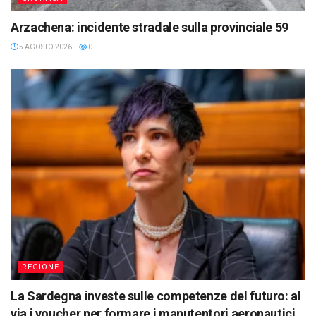
Arzachena: incidente stradale sulla provinciale 59
5 AGOSTO 2026
0
REGIONE
La Sardegna investe sulle competenze del futuro: al
via i voucher per formare i manutentori aeronautici