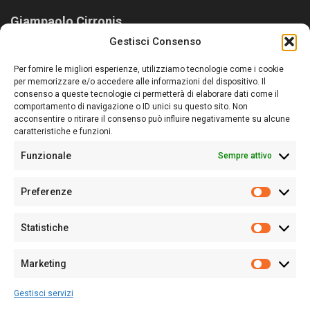
Giampaolo Cirronis
Gestisci Consenso
Sardegna Ieri-Oggi-Domani nasce per informare “liberamente” i
lettori su quanto accade in Sardegna, con un occhio rivolto al
Per fornire le migliori esperienze, utilizziamo tecnologie come i cookie
nostro passato e, soprattutto, al nostro futuro
per memorizzare e/o accedere alle informazioni del dispositivo. Il
consenso a queste tecnologie ci permetterà di elaborare dati come il
Follow Us
comportamento di navigazione o ID unici su questo sito. Non
acconsentire o ritirare il consenso può influire negativamente su alcune
caratteristiche e funzioni.
Funzionale
Sempre attivo
Editore:
Giampaolo Cirronis Ditta individuale
Preferenze
Sede:
Via Cristoforo Colombo 09013 Carbonia
Prefere
Direttore responsabile:
Giampaolo Cirronis
Partita IVA
02270380922
Statistiche
Statistic
N° di iscrizione al ROC:
9294
N° di iscrizione al Registro Stampa Tribunale di Cagliari:
N°
Marketing
128/2020 del 10/02/2020
Marketi
Tel.
+39 391 1265423
Gestisci servizi
Per la Pubblicità:
+39 328 6132020