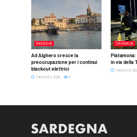
ENERGIA
CRONACA
Ad Alghero cresce la
Platamona: 
preoccupazione per i continui
in via della
blackout elettrici
7 AGOSTO 20
7 AGOSTO 2026
0