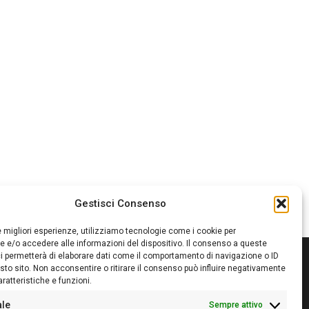
Gestisci Consenso
le migliori esperienze, utilizziamo tecnologie come i cookie per
 e/o accedere alle informazioni del dispositivo. Il consenso a queste
i permetterà di elaborare dati come il comportamento di navigazione o ID
sto sito. Non acconsentire o ritirare il consenso può influire negativamente
ratteristiche e funzioni.
itore:
Giampaolo Cirronis Ditta individuale
ede:
Via Cristoforo Colombo 09013 Carbonia
ale
Sempre attivo