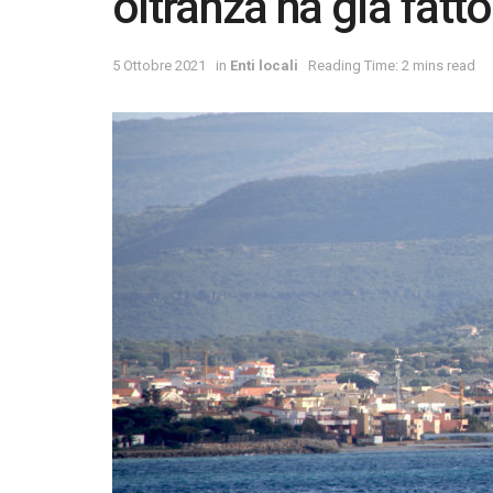
oltranza ha già fatto
5 Ottobre 2021
in
Enti locali
Reading Time: 2 mins read