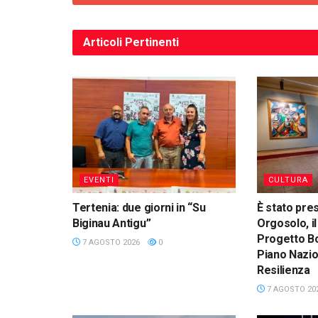
Articoli
Pertinenti
EVENTI
CULTURA
Tertenia: due giorni in “Su
È stato pre
Biginau Antigu”
Orgosolo, il
Progetto Bo
7 AGOSTO 2026
0
Piano Nazio
Resilienza
7 AGOSTO 20