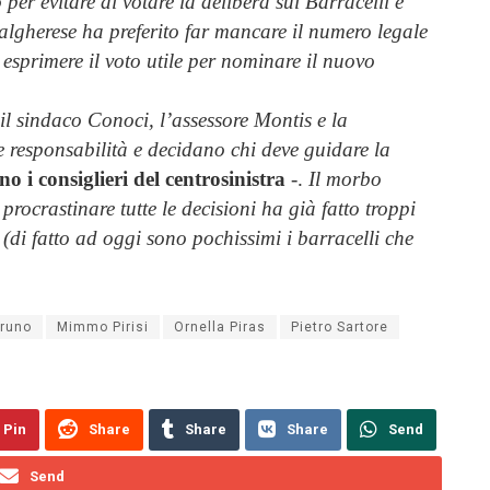
 per evitare di votare la delibera sui Barracelli e
 algherese ha preferito far mancare il numero legale
 esprimere il voto utile per nominare il nuovo
il sindaco Conoci, l’assessore Montis e la
 responsabilità e decidano chi deve guidare la
 i consiglieri del centrosinistra
-.
Il morbo
rocrastinare tutte le decisioni ha già fatto troppi
di fatto ad oggi sono pochissimi i barracelli che
Bruno
Mimmo Pirisi
Ornella Piras
Pietro Sartore
Pin
Share
Share
Share
Send
Send