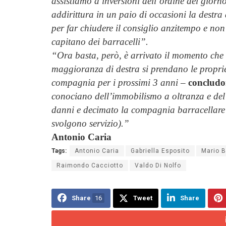
assistiamo a inversioni dell’ordine del giorno
addirittura in un paio di occasioni la destra
per far chiudere il consiglio anzitempo e non
capitano dei barracelli”.
“Ora basta, però, è arrivato il momento che 
maggioranza di destra si prendano le proprie
compagnia per i prossimi 3 anni
–
concludono
conociano dell’immobilismo a oltranza e del p
danni e decimato la compagnia barracellare (
svolgono servizio).”
Antonio Caria
Tags:
Antonio Caria
Gabriella Esposito
Mario 
Raimondo Cacciotto
Valdo Di Nolfo
Share
16
Tweet
Share