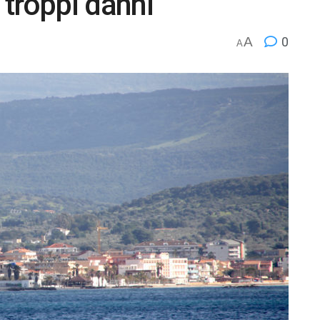
 troppi danni”
A
0
A