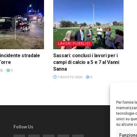
LAVORI PUBBLICI
incidente stradale
Sassari: conclusi i lavori per i
 Torre
campi di calcio a 5 e 7 al Vanni
Sanna
26
0
7 AGOSTO 2026
0
Per fornire 
memorizzare
tecnologie c
unici su que
su alcune ca
Follow Us
Ed
S
Funzion