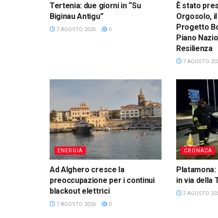
Tertenia: due giorni in “Su
È stato pre
Biginau Antigu”
Orgosolo, il
Progetto Bo
7 AGOSTO 2026
0
Piano Nazio
Resilienza
7 AGOSTO 20
ENERGIA
CRONACA
Ad Alghero cresce la
Platamona: 
preoccupazione per i continui
in via della
blackout elettrici
7 AGOSTO 20
7 AGOSTO 2026
0