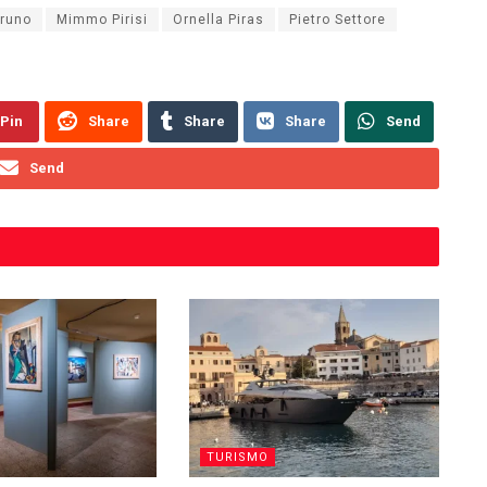
Bruno
Mimmo Pirisi
Ornella Piras
Pietro Settore
Pin
Share
Share
Share
Send
Send
TURISMO