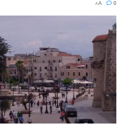
A
0
A