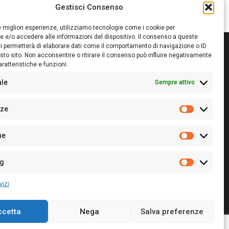
Gestisci Consenso
le migliori esperienze, utilizziamo tecnologie come i cookie per
 e/o accedere alle informazioni del dispositivo. Il consenso a queste
i permetterà di elaborare dati come il comportamento di navigazione o ID
sto sito. Non acconsentire o ritirare il consenso può influire negativamente
ratteristiche e funzioni.
itore:
Giampaolo Cirronis Ditta individuale
ede:
Via Cristoforo Colombo 09013 Carbonia
ale
Sempre attivo
rettore responsabile:
Giampaolo Cirronis
rtita IVA
02270380922
nze
 di iscrizione al ROC:
9294
Preferenz
 di iscrizione al Registro Stampa Tribunale di Cagliari:
he
 128/2020 del 10/02/2020
Statistiche
l.
+39 391 1265423
r la Pubblicità:
+39 328 6132020
ng
Marketing
vizi
ccetta
Nega
Salva preferenze
Cookie Policy
Privacy Policy
Contatti