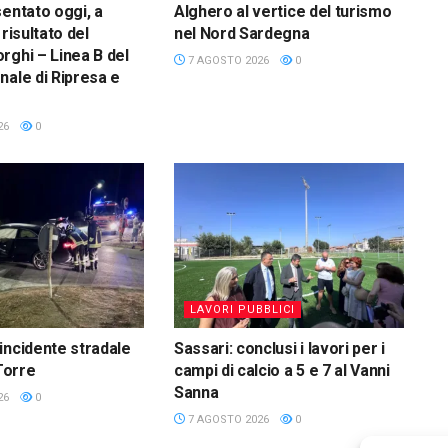
sentato oggi, a
Alghero al vertice del turismo
 risultato del
nel Nord Sardegna
rghi – Linea B del
7 AGOSTO 2026
0
nale di Ripresa e
26
0
LAVORI PUBBLICI
incidente stradale
Sassari: conclusi i lavori per i
 Torre
campi di calcio a 5 e 7 al Vanni
Sanna
26
0
7 AGOSTO 2026
0