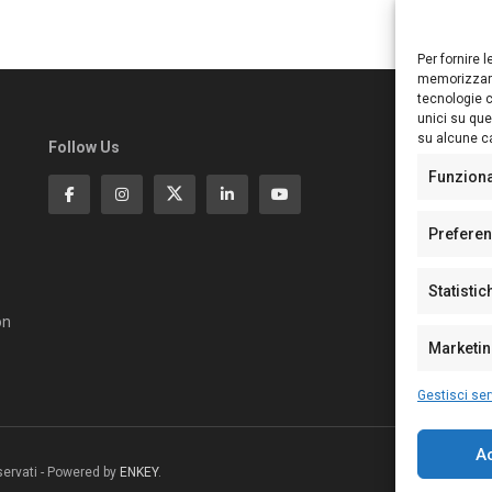
Per fornire 
memorizzare
tecnologie c
unici su que
su alcune ca
Follow Us
Ed
S
Funzion
Di
Pa
Prefere
N°
N°
Statistic
N°
Te
on
Pe
Marketi
Gestisci ser
A
riservati - Powered by
ENKEY
.