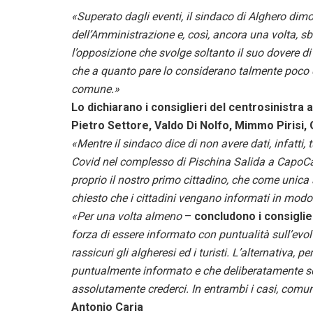
«Superato dagli eventi, il sindaco di Alghero dimos
dell’Amministrazione e, così, ancora una volta, s
l’opposizione che svolge soltanto il suo dovere di 
che a quanto pare lo considerano talmente poco 
comune.»
Lo dichiarano i consiglieri del centrosinistra
Pietro Settore, Valdo Di Nolfo, Mimmo Pirisi,
«Mentre il sindaco dice di non avere dati, infatti, 
Covid nel complesso di Pischina Salida a CapoCac
proprio il nostro primo cittadino, che come unica 
chiesto che i cittadini vengano informati in modo
«Per una volta almeno
–
concludono i consiglier
forza di essere informato con puntualità sull’evolv
rassicuri gli algheresi ed i turisti. L’alternativa,
puntualmente informato e che deliberatamente sc
assolutamente crederci. In entrambi i casi, comunqu
Antonio Caria