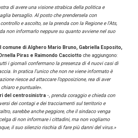
tra di avere una visione strabica della politica e
baglia bersaglio. Al posto che prendersela con
controllo e ascolto, se la prenda con la Regione e l’Ats,
da non informarlo neppure su quanto avviene nel suo
 al comune di Alghero Mario Bruno, Gabriella Esposito,
 Ornella Piras e Raimondo Cacciotto
che aggiungono:
tutti i giornali confermano la presenza di 4 nuovi casi di
cia. In pratica l’unico che non ne viene informato è
azione riesce ad attaccare l’opposizione, rea di aver
 chiaro e puntuale».
i del centrosinistra
-,
prenda coraggio e chieda con
ersi dei contagi e dei tracciamenti sul territorio e
 peraltro, sarebbe anche peggiore, che il sindaco venga
elga di non informare i cittadini, ma non vogliamo
e, il suo silenzio rischia di fare più danni del virus.»