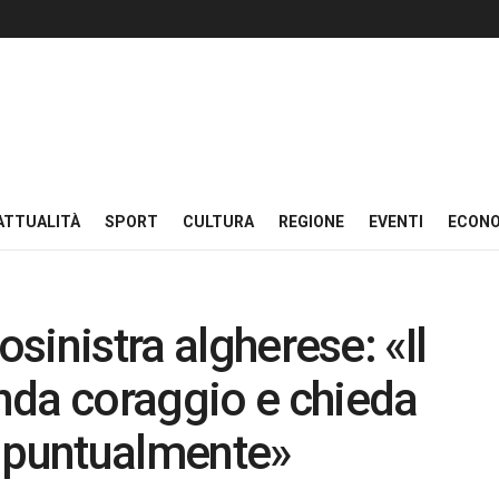
ATTUALITÀ
SPORT
CULTURA
REGIONE
EVENTI
ECON
osinistra algherese: «Il
nda coraggio e chieda
o puntualmente»