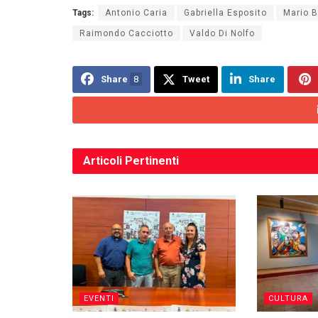
Tags:
Antonio Caria
Gabriella Esposito
Mario 
Raimondo Cacciotto
Valdo Di Nolfo
Share
8
Tweet
Share
Articoli
Pertinenti
EVENTI
CULTURA