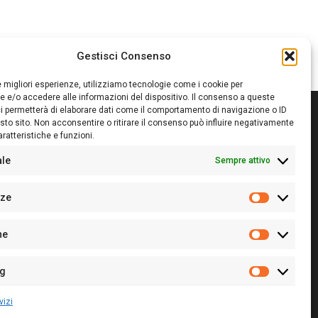
Gestisci Consenso
le migliori esperienze, utilizziamo tecnologie come i cookie per
 e/o accedere alle informazioni del dispositivo. Il consenso a queste
i permetterà di elaborare dati come il comportamento di navigazione o ID
sto sito. Non acconsentire o ritirare il consenso può influire negativamente
ratteristiche e funzioni.
itore:
Giampaolo Cirronis Ditta individuale
ede:
Via Cristoforo Colombo 09013 Carbonia
ale
Sempre attivo
rettore responsabile:
Giampaolo Cirronis
rtita IVA
02270380922
nze
 di iscrizione al ROC:
9294
Preferenz
 di iscrizione al Registro Stampa Tribunale di Cagliari:
he
 128/2020 del 10/02/2020
Statistiche
l.
+39 391 1265423
r la Pubblicità:
+39 328 6132020
ng
Marketing
vizi