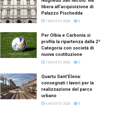
Nughedu San Nicolò: via
libera all’acquisizione di
Palazzo Pischedda
7 AGOSTO 2026
0
Per Olbia e Carbonia si
profila la ripartenza dalla 2ª
Categoria con società di
nuova costituzione
7 AGOSTO 2026
0
Quartu Sant’Elena:
consegnati i lavori per la
realizzazione del parco
urbano
6 AGOSTO 2026
0