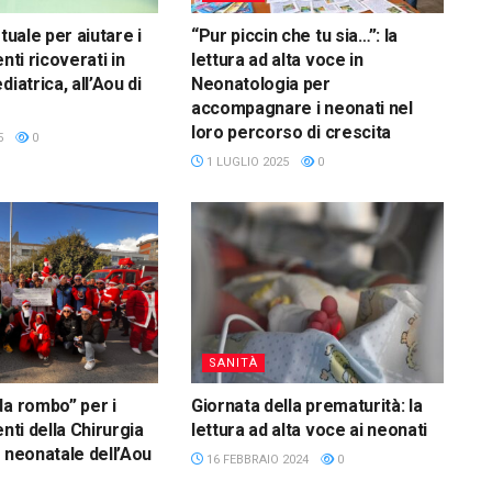
rtuale per aiutare i
“Pur piccin che tu sia…”: la
enti ricoverati in
lettura ad alta voce in
diatrica, all’Aou di
Neonatologia per
accompagnare i neonati nel
loro percorso di crescita
5
0
1 LUGLIO 2025
0
SANITÀ
da rombo” per i
Giornata della prematurità: la
enti della Chirurgia
lettura ad alta voce ai neonati
e neonatale dell’Aou
16 FEBBRAIO 2024
0