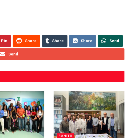
Pin
Share
Share
Share
Send
Send
SANITÀ