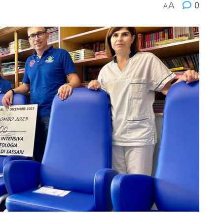
A
0
A