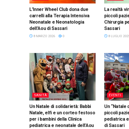
L’Inner Wheel Club dona due
La realtà vi
carrelli alla Terapia Intensiva
piccoli pazi
Neonatale e Neonatologia
Chirurgia pe
dell’Aou di Sassari
Sassari
8 MARZO 2026
0
8 LUGLIO 202
SANITÀ
EVENTI
Un Natale di solidarietà: Babbi
Un “Natale 
Natale, elfi e un corteo festoso
piccoli pazi
per i bambini della Clinica
pediatrica 
pediatrica e neonatale dell’Aou
di Sassari