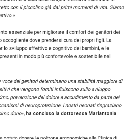
to con il piccolino già dai primi momenti di vita. Siamo
ettivo.»
o essenziale per migliorare il comfort dei genitori dei
o accogliente dove prendersi cura dei propri figli. La
lo sviluppo affettivo e cognitivo dei bambini, e le
resenti in modo più confortevole e sostenibile nel
lla voce dei genitori determinano una stabilità maggiore di
ositivi che vengono forniti influiscono sullo sviluppo
Kmc, prevenzione del dolore e accudimento da parte dei
canismi di neuroprotezione. I nostri neonati ringraziano
ssimo dono
»,
ha concluso la dottoressa Mariantonia
 potuto donare le poltrone ergonomiche alla Clinica di