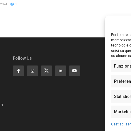
2024
0
Per fornire 
memorizzare
tecnologie c
unici su que
su alcune ca
Follow Us
Ed
S
Funzion
Di
Pa
Prefere
N°
N°
Statistic
N°
Te
on
Pe
Marketi
Gestisci ser