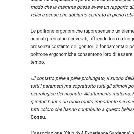
modo che la mamma possa avere un rapporto diret
felici e penso che abbiamo centrato in pieno l’obi
Le poltrone ergonomiche rappresentano un element
neonati prematuri ricoverati, offrendo loro un luog
presenza costante dei genitori è fondamentale per 
poltrone ergonomiche consentono loro di essere p
tempo.
«Il contatto pelle a pelle prolungato, il suono de
tutti i parametri ma soprattutto tutti gli stimoli p
neurologico del neonato. Allattamento materno, 
genitori hanno un ruolo molto importante nei mec
tutti coloro che hanno contribuito a questo belli
Cossu.
L’associazione “Club 4×4 Experience Sardegna” ha