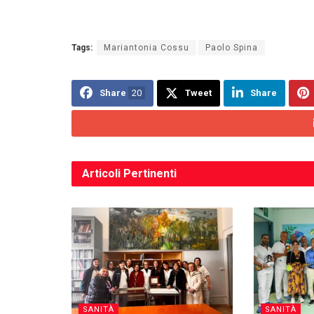
Tags:
Mariantonia Cossu
Paolo Spina
Share
20
Tweet
Share
Articoli
Pertinenti
SANITÀ
SANITÀ