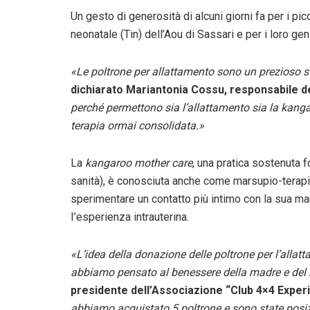
Un gesto di generosità di alcuni giorni fa per i pi
neonatale (Tin) dell’Aou di Sassari e per i loro geni
«Le poltrone per allattamento sono un prezioso st
dichiarato Mariantonia Cossu, responsabile d
perché permettono sia l’allattamento sia la kan
terapia ormai consolidata.»
La
kangaroo mother care
, una pratica sostenuta
sanità), è conosciuta anche come marsupio-terapi
sperimentare un contatto più intimo con la sua ma
I’esperienza intrauterina.
«L’idea della donazione delle poltrone per l’alla
abbiamo pensato al benessere della madre e de
presidente dell’Associazione “Club 4×4 Expe
abbiamo acquistato 5 poltrone e sono state posizi