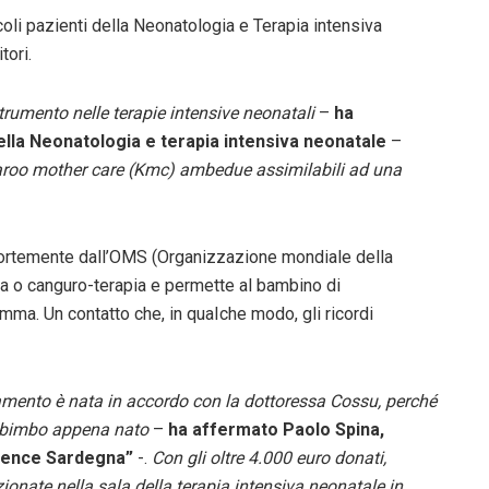
ccoli pazienti della Neonatologia e Terapia intensiva
tori.
rumento nelle terapie intensive neonatali
–
ha
ella Neonatologia e terapia intensiva neonatale
–
garoo mother care (Kmc) ambedue assimilabili ad una
 fortemente dall’OMS (Organizzazione mondiale della
a o canguro-terapia e permette al bambino di
mma. Un contatto che, in quaIche modo, gli ricordi
ttamento è nata in accordo con la dottoressa Cossu, perché
l bimbo appena nato
–
ha affermato Paolo Spina,
rience Sardegna”
-.
Con gli oltre 4.000 euro donati,
onate nella sala della terapia intensiva neonatale in