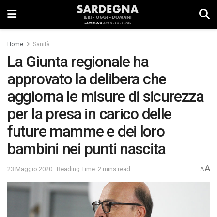
Home
Sanità
La Giunta regionale ha
approvato la delibera che
aggiorna le misure di sicurezza
per la presa in carico delle
future mamme e dei loro
bambini nei punti nascita
A
23 Maggio 2020
Reading Time: 2 mins read
A