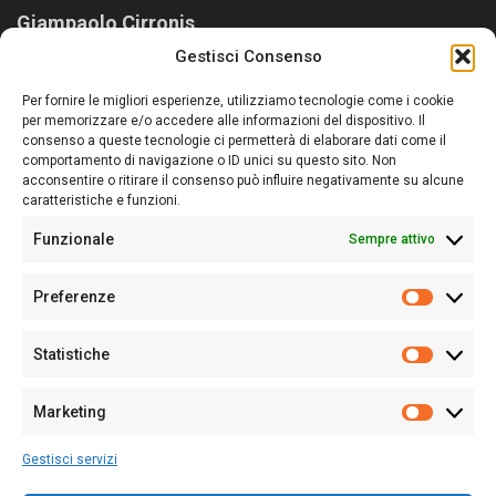
Giampaolo Cirronis
Gestisci Consenso
Sardegna Ieri-Oggi-Domani nasce per informare “liberamente” i
lettori su quanto accade in Sardegna, con un occhio rivolto al
Per fornire le migliori esperienze, utilizziamo tecnologie come i cookie
nostro passato e, soprattutto, al nostro futuro
per memorizzare e/o accedere alle informazioni del dispositivo. Il
consenso a queste tecnologie ci permetterà di elaborare dati come il
Follow Us
comportamento di navigazione o ID unici su questo sito. Non
acconsentire o ritirare il consenso può influire negativamente su alcune
caratteristiche e funzioni.
Funzionale
Sempre attivo
Editore:
Giampaolo Cirronis Ditta individuale
Preferenze
Sede:
Via Cristoforo Colombo 09013 Carbonia
Prefere
Direttore responsabile:
Giampaolo Cirronis
Partita IVA
02270380922
Statistiche
Statistic
N° di iscrizione al ROC:
9294
N° di iscrizione al Registro Stampa Tribunale di Cagliari:
N°
Marketing
128/2020 del 10/02/2020
Marketi
Tel.
+39 391 1265423
Gestisci servizi
Per la Pubblicità:
+39 328 6132020