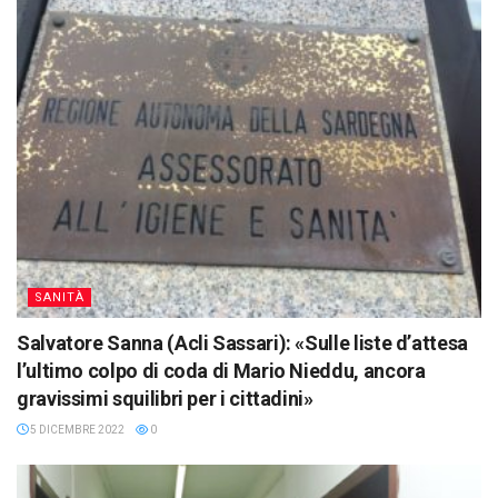
SANITÀ
Salvatore Sanna (Acli Sassari): «Sulle liste d’attesa
l’ultimo colpo di coda di Mario Nieddu, ancora
gravissimi squilibri per i cittadini»
5 DICEMBRE 2022
0