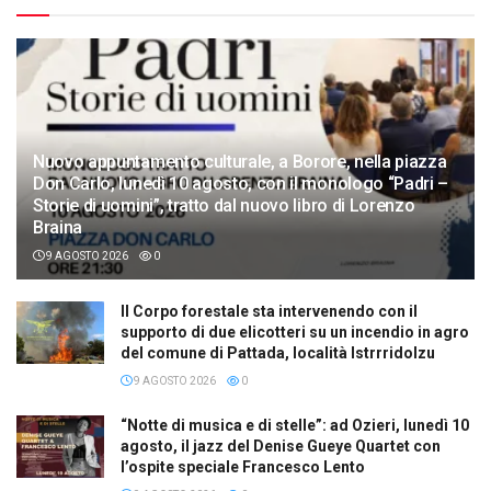
Nuovo appuntamento culturale, a Borore, nella piazza
Don Carlo, lunedì 10 agosto, con il monologo “Padri –
Storie di uomini”, tratto dal nuovo libro di Lorenzo
Braina
9 AGOSTO 2026
0
Il Corpo forestale sta intervenendo con il
supporto di due elicotteri su un incendio in agro
del comune di Pattada, località Istrrridolzu
9 AGOSTO 2026
0
“Notte di musica e di stelle”: ad Ozieri, lunedì 10
agosto, il jazz del Denise Gueye Quartet con
l’ospite speciale Francesco Lento