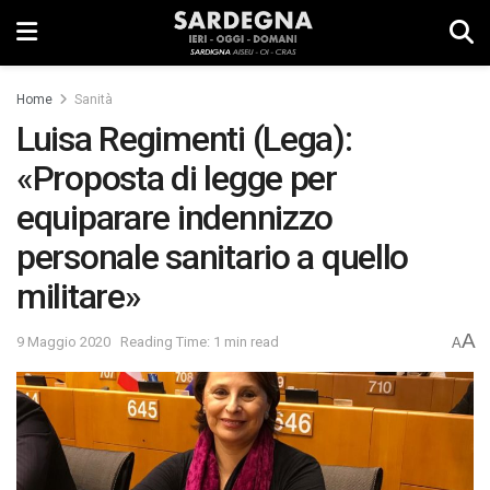
Home
Sanità
Luisa Regimenti (Lega):
«Proposta di legge per
equiparare indennizzo
personale sanitario a quello
militare»
A
9 Maggio 2020
Reading Time: 1 min read
A