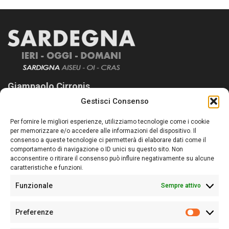
Giampaolo Cirronis
Gestisci Consenso
Sardegna Ieri-Oggi-Domani nasce per informare “liberamente” i
lettori su quanto accade in Sardegna, con un occhio rivolto al
Per fornire le migliori esperienze, utilizziamo tecnologie come i cookie
nostro passato e, soprattutto, al nostro futuro
per memorizzare e/o accedere alle informazioni del dispositivo. Il
consenso a queste tecnologie ci permetterà di elaborare dati come il
Follow Us
comportamento di navigazione o ID unici su questo sito. Non
acconsentire o ritirare il consenso può influire negativamente su alcune
caratteristiche e funzioni.
Funzionale
Sempre attivo
Editore:
Giampaolo Cirronis Ditta individuale
Preferenze
Sede:
Via Cristoforo Colombo 09013 Carbonia
Prefere
Direttore responsabile:
Giampaolo Cirronis