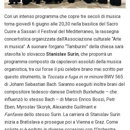
Con un intenso programma che copre tre secoli di musica
torna giovedì 6 giugno alle 20,30 nella basilica del Sacro
Cuore a Sassari il Festival del Mediterraneo, la rassegna
concertistica organizzata dall’Associazione culturale “Arte
in musica”. A suonare l’organo “Tamburini” della chiesa sarà
stavolta lo slovacco
Stanislav Surin
, che proporrà un
programma composto da capolavori assoluti della musica
organistica, tra cui forse il più celebre brano mai scritto per
questo strumento, la
Toccata e fuga in re minore
BWV 565
di Johann Sebastian Bach. Saranno eseguiti inoltre brani del
compositore tedesco-danese Dietrich Buxtehude – che
influenzò lo stesso Bach – di Marco Enrico Bossi, Petr
Eben, Myroslav Skoryk, Alexandre Guillmant e
Fanfares
dello stesso Surin. La carriera di Stanislav Surin
inizia a Bratislava e prosegue poi a Vienna e Graz. Come
solista si è esibito in diverse occasioni con l’Orchestra