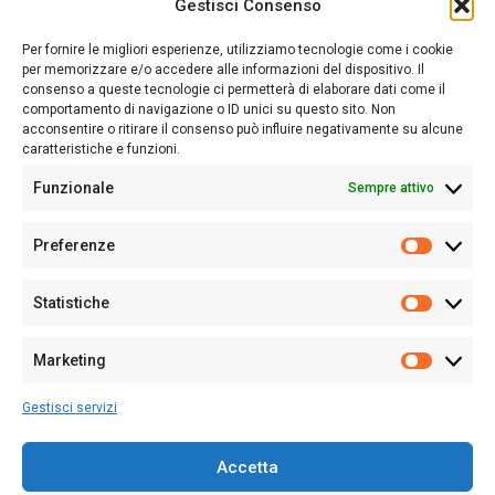
Gestisci Consenso
Sardegna Ieri-Oggi-Domani nasce per informare “liberamente” i
lettori su quanto accade in Sardegna, con un occhio rivolto al
Per fornire le migliori esperienze, utilizziamo tecnologie come i cookie
nostro passato e, soprattutto, al nostro futuro
per memorizzare e/o accedere alle informazioni del dispositivo. Il
consenso a queste tecnologie ci permetterà di elaborare dati come il
Follow Us
comportamento di navigazione o ID unici su questo sito. Non
acconsentire o ritirare il consenso può influire negativamente su alcune
caratteristiche e funzioni.
Funzionale
Sempre attivo
Editore:
Giampaolo Cirronis Ditta individuale
Preferenze
Sede:
Via Cristoforo Colombo 09013 Carbonia
Prefere
Direttore responsabile:
Giampaolo Cirronis
Partita IVA
02270380922
Statistiche
Statistic
N° di iscrizione al ROC:
9294
N° di iscrizione al Registro Stampa Tribunale di Cagliari:
N°
Marketing
128/2020 del 10/02/2020
Marketi
Tel.
+39 391 1265423
Gestisci servizi
Per la Pubblicità:
+39 328 6132020
Accetta