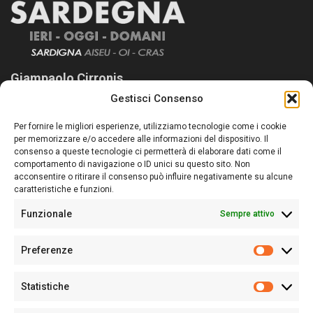
Giampaolo Cirronis
Gestisci Consenso
Sardegna Ieri-Oggi-Domani nasce per informare “liberamente” i
lettori su quanto accade in Sardegna, con un occhio rivolto al
Per fornire le migliori esperienze, utilizziamo tecnologie come i cookie
nostro passato e, soprattutto, al nostro futuro
per memorizzare e/o accedere alle informazioni del dispositivo. Il
consenso a queste tecnologie ci permetterà di elaborare dati come il
Follow Us
comportamento di navigazione o ID unici su questo sito. Non
acconsentire o ritirare il consenso può influire negativamente su alcune
caratteristiche e funzioni.
Funzionale
Sempre attivo
Editore:
Giampaolo Cirronis Ditta individuale
Preferenze
Sede:
Via Cristoforo Colombo 09013 Carbonia
Prefere
Direttore responsabile:
Giampaolo Cirronis
Partita IVA
02270380922
Statistiche
Statistic
N° di iscrizione al ROC:
9294
N° di iscrizione al Registro Stampa Tribunale di Cagliari:
N°