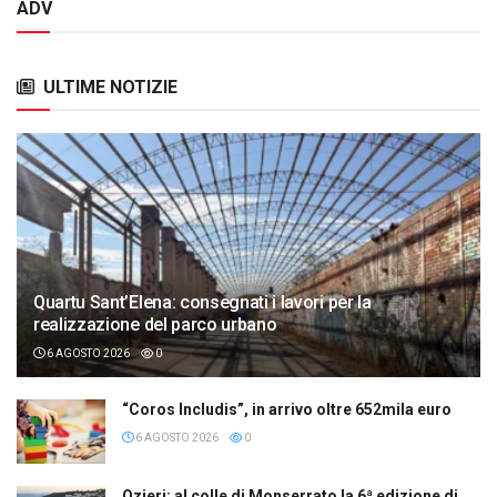
ADV
ULTIME NOTIZIE
Quartu Sant’Elena: consegnati i lavori per la
realizzazione del parco urbano
6 AGOSTO 2026
0
“Coros Includis”, in arrivo oltre 652mila euro
6 AGOSTO 2026
0
Ozieri: al colle di Monserrato la 6ª edizione di