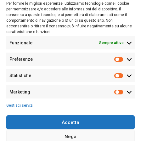
lettori su quanto accade in Sardegna, con un occhio rivolto al
Per fornire le migliori esperienze, utilizziamo tecnologie come i cookie
nostro passato e, soprattutto, al nostro futuro
per memorizzare e/o accedere alle informazioni del dispositivo. Il
consenso a queste tecnologie ci permetterà di elaborare dati come il
Follow Us
comportamento di navigazione o ID unici su questo sito. Non
acconsentire o ritirare il consenso può influire negativamente su alcune
caratteristiche e funzioni.
Funzionale
Sempre attivo
Editore:
Giampaolo Cirronis Ditta individuale
Preferenze
Sede:
Via Cristoforo Colombo 09013 Carbonia
Prefere
Direttore responsabile:
Giampaolo Cirronis
Partita IVA
02270380922
Statistiche
Statistic
N° di iscrizione al ROC:
9294
N° di iscrizione al Registro Stampa Tribunale di Cagliari:
N°
Marketing
128/2020 del 10/02/2020
Marketi
Tel.
+39 391 1265423
Gestisci servizi
Per la Pubblicità:
+39 328 6132020
Accetta
Nega
Cookie Policy
Privacy Policy
Contatti