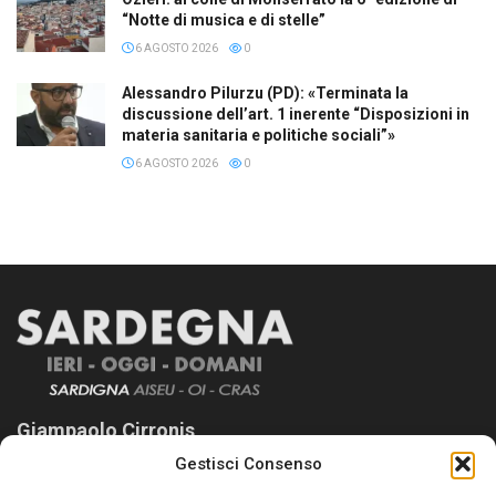
“Notte di musica e di stelle”
6 AGOSTO 2026
0
Alessandro Pilurzu (PD): «Terminata la
discussione dell’art. 1 inerente “Disposizioni in
materia sanitaria e politiche sociali”»
6 AGOSTO 2026
0
Giampaolo Cirronis
Gestisci Consenso
Sardegna Ieri-Oggi-Domani nasce per informare “liberamente” i