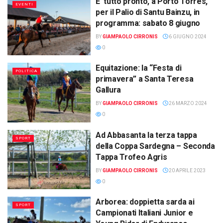
E’ tutto pronto, a Porto Torres,
EVENTI
per il Palio di Santu Bainzu, in
programma: sabato 8 giugno
BY
GIAMPAOLO CIRRONIS
6 GIUGNO 2024
0
Equitazione: la “Festa di
POLITICA
primavera” a Santa Teresa
Gallura
BY
GIAMPAOLO CIRRONIS
26 MARZO 2024
0
Ad Abbasanta la terza tappa
SPORT
della Coppa Sardegna – Seconda
Tappa Trofeo Agris
BY
GIAMPAOLO CIRRONIS
20 APRILE 2023
0
Arborea: doppietta sarda ai
SPORT
Campionati Italiani Junior e