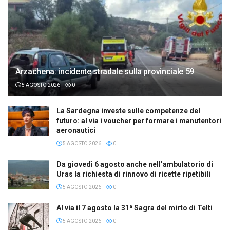
Arzachena: incidente stradale sulla provinciale 59
5 AGOSTO 2026
0
La Sardegna investe sulle competenze del
futuro: al via i voucher per formare i manutentori
aeronautici
5 AGOSTO 2026
0
Da giovedì 6 agosto anche nell’ambulatorio di
Uras la richiesta di rinnovo di ricette ripetibili
5 AGOSTO 2026
0
Al via il 7 agosto la 31ª Sagra del mirto di Telti
5 AGOSTO 2026
0