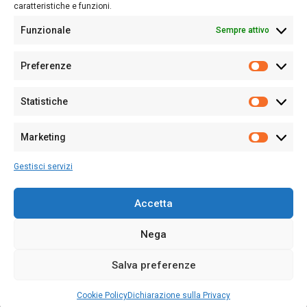
caratteristiche e funzioni.
Funzionale
Sempre attivo
Editore:
Giampaolo Cirronis Ditta individuale
Preferenze
Sede:
Via Cristoforo Colombo 09013 Carbonia
Prefere
Direttore responsabile:
Giampaolo Cirronis
Partita IVA
02270380922
Statistiche
Statistic
N° di iscrizione al ROC:
9294
N° di iscrizione al Registro Stampa Tribunale di Cagliari:
N°
Marketing
128/2020 del 10/02/2020
Marketi
Tel.
+39 391 1265423
Gestisci servizi
Per la Pubblicità:
+39 328 6132020
Accetta
Nega
Cookie Policy
Privacy Policy
Contatti
Salva preferenze
© 2020-2026
Sardegna Ieri-Oggi-Domani
- Tutti i diritti sono riservati -
Powered by
ENKEY
.
Cookie Policy
Dichiarazione sulla Privacy