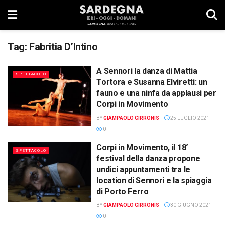
Tag:
Fabritia D’Intino
A Sennori la danza di Mattia
SPETTACOLO
Tortora e Susanna Elviretti: un
fauno e una ninfa da applausi per
Corpi in Movimento
BY
GIAMPAOLO CIRRONIS
25 LUGLIO 2021
0
Corpi in Movimento, il 18°
SPETTACOLO
festival della danza propone
undici appuntamenti tra le
location di Sennori e la spiaggia
di Porto Ferro
BY
GIAMPAOLO CIRRONIS
30 GIUGNO 2021
0