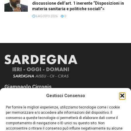
discussione dell’art. 1 inerente “Disposizioni in
materia sanitaria e politiche sociali”»
6 AGOSTO 2026
0
Giampaolo Cirronis
Gestisci Consenso
Sardegna Ieri-Oggi-Domani nasce per informare “liberamente” i
lettori su quanto accade in Sardegna, con un occhio rivolto al
Per fornire le migliori esperienze, utilizziamo tecnologie come i cookie
nostro passato e, soprattutto, al nostro futuro
per memorizzare e/o accedere alle informazioni del dispositivo. Il
consenso a queste tecnologie ci permetterà di elaborare dati come il
Follow Us
comportamento di navigazione o ID unici su questo sito. Non
acconsentire o ritirare il consenso può influire negativamente su alcune