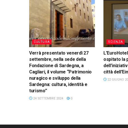
CULTURA
SCIENZA
Verrà presentato venerdì 27
L’EuroHotel
settembre, nella sede della
ospitato la
Fondazione di Sardegna, a
dell’iniziati
Cagliari, il volume “Patrimonio
città dell’E
nuragico e sviluppo della
22 GIUGNO 2
Sardegna: cultura, identità e
turismo”
24 SETTEMBRE 2024
0