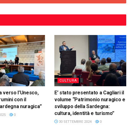
CULTURA
 verso l’Unesco,
E’ stato presentato a Cagliari il
umini con il
volume “Patrimonio nuragico e
Sardegna nuragica”
sviluppo della Sardegna:
cultura, identità e turismo”
025
0
30 SETTEMBRE 2024
0