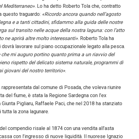
del Mediterraneo»
. Lo ha detto Roberto Tola che, contratto
o a questo traguardo:
«Ricordo ancora quando nell’agosto
gna e a tanti cittadini, sfidammo alla guida delle nostre
rga sul transito nelle acque della nostra laguna: con l’atto
 ne aprirà altre molto interessanti»
. Roberto Tola ha
si dovrà lavorare sul piano occupazionale legato alla pesca.
 che mi auguro portino quanto prima a un riavvio del
 pieno rispetto del delicato sistema naturale, programmi di
 giovani del nostro territorio»
.
tà rappresentata dal comune di Posada, che voleva riunire
lta del fiume, è stata la Regione Sardegna con l’ex
iunta Pigliaru, Raffaele Paci, che nel 2018 ha stanziato
 tutta la zona lagunare.
 del compendio risale al 1874 con una vendita all’asta
 cassa con l’ingresso di nuove liquidità. Il nuorese Ignazio