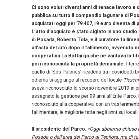
Ci sono voluti diversi anni di tenace lavoro e di
pubblica su tutto il compendio lagunare di Posad
acquistati oggi per 79.407,19 euro diventa di 
L’atto d’acquisto è stato siglato in uno studio 
di Posada, Roberto Tola, e il curatore fallime
all’asta del sito dopo il fallimento, avvenuto 
cooperativa La Bottarga che ne vantava la titol
poi riconosciuta la proprietà demaniale.
I terr
quello di ‘Sos Palones’ ricadenti tra i cosiddetti
odierna si aggiunge al recupero del locale
‘Peschi
aveva riconosciuto lo scorso novembre 2019 in pro
assegnato la gestione per 99 anni all’Ente Parco.
riconosciuto alla cooperativa, con un trasferimen
fallimentare, le migliorie fatte negli anni sui local
Il presidente del Parco
.
«Oggi abbiamo chiuso un
Posada o dell’area del Parco di Tepilora, ma di tut