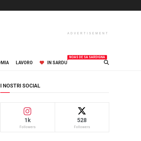
ADVERTISEMENT
NOAS DE SA SARDIGNA
OMIA
LAVORO
IN SARDU
I NOSTRI SOCIAL
1k
528
Followers
Followers