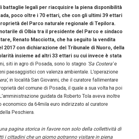
 battaglie legali per riacquisire la piena disponibilità
a, poco oltre i 70 ettari, che con gli ultimi 39 ettari
proprietà del Parco naturale regionale di Tepilora.
notarile di Olbia tra il presidente del Parco e sindaco
ntare, Renato Macciotta, che ha seguito la vendita
nel 2017 con dichiarazione del Tribunale di Nuoro, della
arità insieme ad altri 33 ettari su cui invece è stata
eni, siti in agro di Posada, sono lo stagno
‘Sa Costera’
e
 beni paesaggistici con valenza ambientale. L’operazione
era’
, in località San Giovanni, che il curatore fallimentare
prietà del comune di Posada, il quale a sua volta ha poi
 L’amministrazione guidata da Roberto Tola aveva inoltre
to economico da 64mila euro indirizzato al curatore
i della Peschiera.
a pagina storica in favore non solo della collettività di
ti i cittadini che un giorno potranno visitare in piena