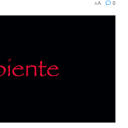
A
0
A