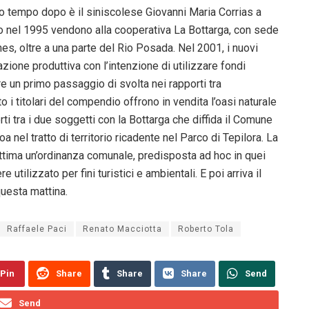
co tempo dopo è il siniscolese Giovanni Maria Corrias a
imo nel 1995 vendono alla cooperativa La Bottarga, con sede
es, oltre a una parte del Rio Posada. Nel 2001, i nuovi
azione produttiva con l’intenzione di utilizzare fondi
e un primo passaggio di svolta nei rapporti tra
 i titolari del compendio offrono in vendita l’oasi naturale
rti tra i due soggetti con la Bottarga che diffida il Comune
a nel tratto di territorio ricadente nel Parco di Tepilora. La
ittima un’ordinanza comunale, predisposta ad hoc in quei
utilizzato per fini turistici e ambientali. E poi arriva il
questa mattina.
Raffaele Paci
Renato Macciotta
Roberto Tola
Pin
Share
Share
Share
Send
Send