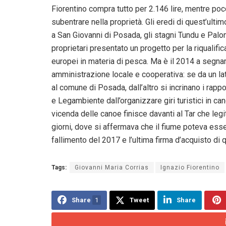
Fiorentino compra tutto per 2.146 lire, mentre po
subentrare nella proprietà. Gli eredi di quest’ult
a San Giovanni di Posada, gli stagni Tundu e Palon
proprietari presentato un progetto per la riqualific
europei in materia di pesca. Ma è il 2014 a segnar
amministrazione locale e cooperativa: se da un lato
al comune di Posada, dall’altro si incrinano i rappo
e Legambiente dall’organizzare giri turistici in cano
vicenda delle canoe finisce davanti al Tar che leg
giorni, dove si affermava che il fiume poteva essere 
fallimento del 2017 e l’ultima firma d’acquisto di 
Tags:
Giovanni Maria Corrias
Ignazio Fiorentino
Share
1
Tweet
Share