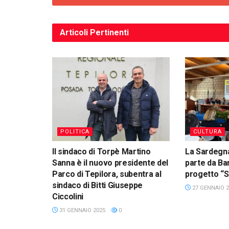
Articoli
Pertinenti
POLITICA
CULTURA
Il sindaco di Torpè Martino
La Sardegna
Sanna è il nuovo presidente del
parte da Bar
Parco di Tepilora, subentra al
progetto “
sindaco di Bitti Giuseppe
27 GENNAIO 2
Ciccolini
31 GENNAIO 2025
0