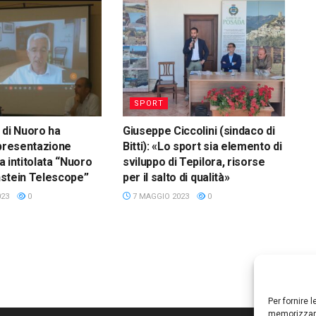
SPORT
 di Nuoro ha
Giuseppe Ciccolini (sindaco di
 presentazione
Bitti): «Lo sport sia elemento di
va intitolata “Nuoro
sviluppo di Tepilora, risorse
instein Telescope”
per il salto di qualità»
023
0
7 MAGGIO 2023
0
Per fornire 
memorizzare