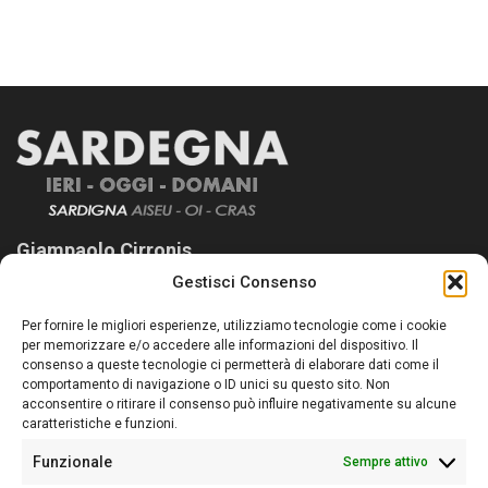
Giampaolo Cirronis
Gestisci Consenso
Sardegna Ieri-Oggi-Domani nasce per informare “liberamente” i
lettori su quanto accade in Sardegna, con un occhio rivolto al
Per fornire le migliori esperienze, utilizziamo tecnologie come i cookie
nostro passato e, soprattutto, al nostro futuro
per memorizzare e/o accedere alle informazioni del dispositivo. Il
consenso a queste tecnologie ci permetterà di elaborare dati come il
Follow Us
comportamento di navigazione o ID unici su questo sito. Non
acconsentire o ritirare il consenso può influire negativamente su alcune
caratteristiche e funzioni.
Funzionale
Sempre attivo