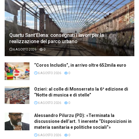
Quartu Sant’Elena: consegnati i lavori per la
realizzazione del parco urbano
6 AGOSTO 2026
0
“Coros Includis”, in arrivo oltre 652mila euro
6 AGOSTO 2026
0
Ozieri: al colle di Monserrato la 6ª edizione di
“Notte di musica e di stelle”
6 AGOSTO 2026
0
Alessandro Pilurzu (PD): «Terminata la
discussione dell’art. 1 inerente “Disposizioni in
materia sanitaria e politiche sociali”»
6 AGOSTO 2026
0